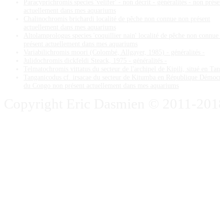
Paracyprichromis species 'velifer' - non décrit - généralités - non prése
actuellement dans mes aquariums
Chalinochromis brichardi localité de pêche non connue non présent
actuellement dans mes aquariums
Altolamprologus species 'coquillier nain' localité de pêche non connue
présent actuellement dans mes aquariums
Variabilichromis moori (Colombé, Allgayer, 1985) - généralités -
Julidochromis dickfeldi Steack, 1975 - généralités -
Telmatochromis vittatus du secteur de l'archipel de Kipili, situé en Ta
Tanganicodus cf. irsacae du secteur de Kitumba en République Démoc
du Congo non présent actuellement dans mes aquariums
Copyright Eric Dasmien © 2011-2018. 