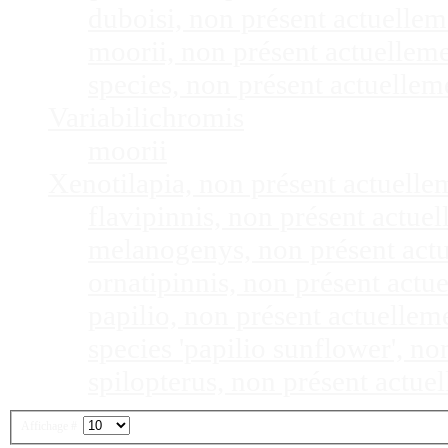
duboisi, non présent actuelle
moorii, non présent actuellem
species, non présent actuelle
Variabilichromis
moorii
Xenotilapia, non présent actuell
flavipinnis, non présent actu
melanogenys, non présent act
ornatipinnis, non présent act
papilio, non présent actuelle
species 'papilio sunflower', n
spilopterus, non présent actu
Affichage #