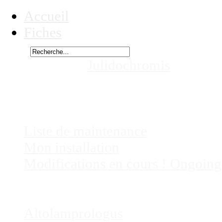
Accueil
Fiches
Rechercher
Vous êtes ici :
Julidochromis
species
dans mes aquariums
Chez
Eric41
Liste de maintenance
Mon installation
Modifications en cours ! Ongoing
Fiches
Poissons
Altolamprologus