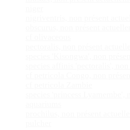
niger
nigriventris, non présent act
obscurus, non présent actuel
cf olivaceous
pectoralis, non présent actue
species 'Kisongwa', non prése
species affinis 'pectoralis', 
cf petricola Congo, non prése
cf petricola Zambie
species 'princess Lyamembe', 
aquariums
prochilus, non présent actuel
pulcher