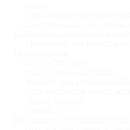
calvus
compressiceps, non présent a
coquilliers nains, non présen
Callochromis, non présent actuel
pleurospilus, non présent act
Chalinochromis
species 'bifrenatus'
species 'bifrenatus striped'
brichardi, non présent actuel
cyanophleps, non présent act
species 'Ndobhoï'
popelini
Cyprichromis, non présent actue
coloratus, non présent actuel