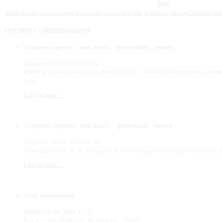
Titre
Julidochromis species 'regani Kekese' du secteur de la baie de Kekese, situé en Tanzanie, n
Derniers
commentaires
Tropheus species - non décrit - généralités - ♠♠♠♠♠
Magosse
16.06.2018 09:31
Petite précision mon site a changé d'URL : www.passiontropheus.hebe
it.net ...
Lire la suite...
Tropheus species - non décrit - généralités - ♠♠♠♠♠
Magosse
28.04.2018 05:44
Mais également de la Tanzanie. Si ce n'est que l'Ikola qui est ballotté d
Lire la suite...
Mon installation
Poilou
19.04.2018 13:57
Il n'y a plus de photos de chez toi ? Bises