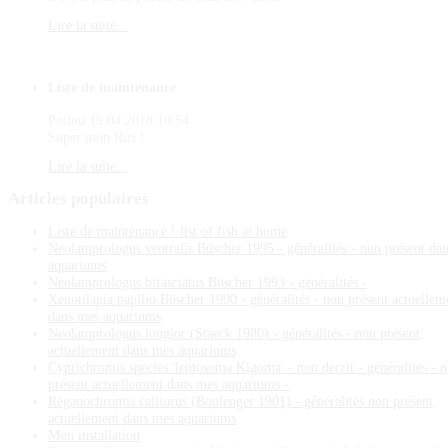
Lire la suite...
Liste de maintenance
Poilou
19.04.2018 10:54
Super mon Riri !
Lire la suite...
Articles
populaires
Liste de maintenance ! list of fish at home
Neolamprologus ventralis Büscher 1995 - généralités - non présent da
aquariums
Neolamprologus bifasciatus Büscher 1993 - généralités -
Xenotilapia papilio Büscher 1990 - généralités - non présent actuellem
dans mes aquariums
Neolamprologus longior (Staeck 1980) - généralités - non présent
actuellement dans mes aquariums
Cyprichromis species 'leptosoma Kigoma' - non décrit - généralités - 
présent actuellement dans mes aquariums -
Reganochromis calliurus (Boulenger 1901) - généralités non présent
actuellement dans mes aquariums
Mon installation