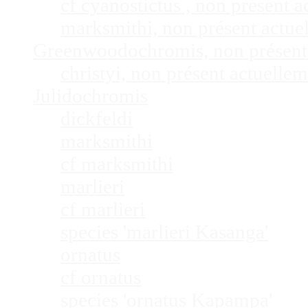
cf cyanostictus , non présent
marksmithi, non présent actu
Greenwoodochromis, non présent
christyi, non présent actuell
Julidochromis
dickfeldi
marksmithi
cf marksmithi
marlieri
cf marlieri
species 'marlieri Kasanga'
ornatus
cf ornatus
species 'ornatus Kapampa'