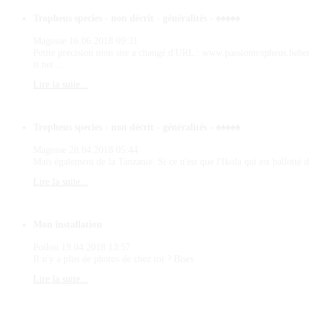
Tropheus species - non décrit - généralités - ♠♠♠♠♠
Magosse
16.06.2018 09:31
Petite précision mon site a changé d'URL : www.passiontropheus.hebe
it.net ...
Lire la suite...
Tropheus species - non décrit - généralités - ♠♠♠♠♠
Magosse
28.04.2018 05:44
Mais également de la Tanzanie. Si ce n'est que l'Ikola qui est ballotté d
Lire la suite...
Mon installation
Poilou
19.04.2018 13:57
Il n'y a plus de photos de chez toi ? Bises
Lire la suite...