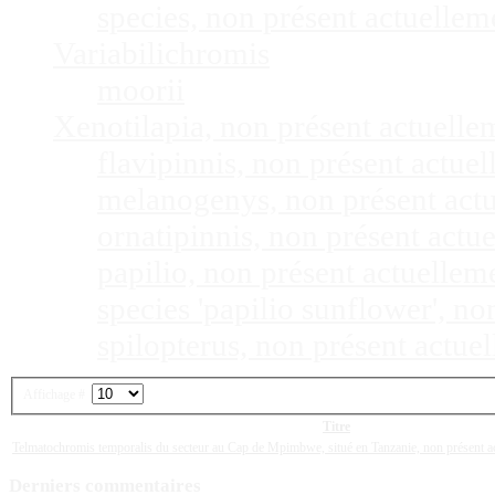
species, non présent actuelle
Variabilichromis
moorii
Xenotilapia, non présent actuell
flavipinnis, non présent actu
melanogenys, non présent act
ornatipinnis, non présent act
papilio, non présent actuelle
species 'papilio sunflower', n
spilopterus, non présent actu
Affichage #
Titre
Telmatochromis temporalis du secteur au Cap de Mpimbwe, situé en Tanzanie, non présent 
Derniers
commentaires