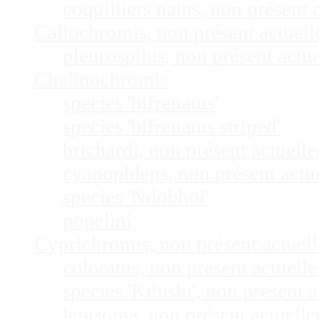
coquilliers nains, non présen
Callochromis, non présent actuel
pleurospilus, non présent act
Chalinochromis
species 'bifrenatus'
species 'bifrenatus striped'
brichardi, non présent actuel
cyanophleps, non présent act
species 'Ndobhoï'
popelini
Cyprichromis, non présent actue
coloratus, non présent actuel
species 'Kibishi', non présent
leptsoma, non présent actuel