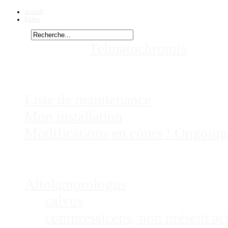
Accueil
Fiches
Rechercher
Vous êtes ici :
Telmatochromis
tempo
Chez
Eric41
Liste de maintenance
Mon installation
Modifications en cours ! Ongoing
Fiches
Poissons
Altolamprologus
calvus
compressiceps, non présent a