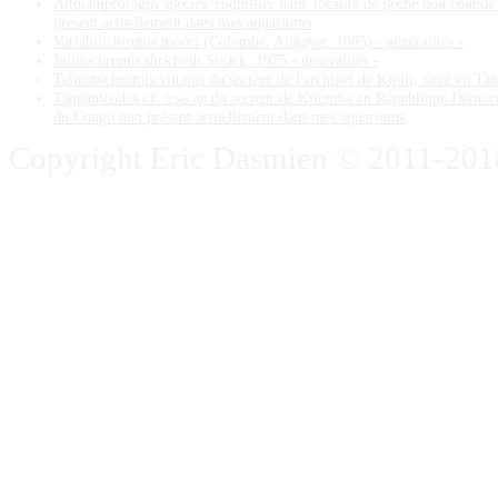
Altolamprologus species 'coquillier nain' localité de pêche non connue
présent actuellement dans mes aquariums
Variabilichromis moori (Colombé, Allgayer, 1985) - généralités -
Julidochromis dickfeldi Steack, 1975 - généralités -
Telmatochromis vittatus du secteur de l'archipel de Kipili, situé en Ta
Tanganicodus cf. irsacae du secteur de Kitumba en République Démoc
du Congo non présent actuellement dans mes aquariums
Copyright Eric Dasmien © 2011-2018. 