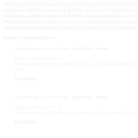
Julidochromis marksmithi du secteur de la baie de Kikopyo, dans l'archipel de Kipili, situé e
Julidochromis marksmithi du secteur de l'île de Mvuna, dans l'archipel de Kipili, situé en Ta
Julidochromis marksmithi du secteur de l'île de Kerenge, dans l'archipel de Kipili, situé en T
Julidochromis marksmithi localité de pêche non connue , souche Aqua Rift Cichlids France 
Julidochromis marksmithi localité de pêche non connue, souche Abysse France non présent
Derniers
commentaires
Tropheus species - non décrit - généralités - ♠♠♠♠♠
Magosse
16.06.2018 09:31
Petite précision mon site a changé d'URL : www.passiontropheus.hebe
it.net ...
Lire la suite...
Tropheus species - non décrit - généralités - ♠♠♠♠♠
Magosse
28.04.2018 05:44
Mais également de la Tanzanie. Si ce n'est que l'Ikola qui est ballotté d
Lire la suite...