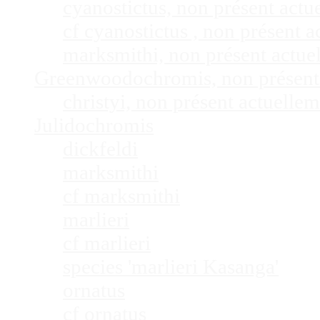
cyanostictus, non présent act
cf cyanostictus , non présent
marksmithi, non présent actu
Greenwoodochromis, non présent
christyi, non présent actuell
Julidochromis
dickfeldi
marksmithi
cf marksmithi
marlieri
cf marlieri
species 'marlieri Kasanga'
ornatus
cf ornatus