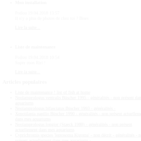
Mon installation
Poilou
19.04.2018 13:57
Il n'y a plus de photos de chez toi ? Bises
Lire la suite...
Liste de maintenance
Poilou
19.04.2018 10:54
Super mon Riri !
Lire la suite...
Articles
populaires
Liste de maintenance ! list of fish at home
Neolamprologus ventralis Büscher 1995 - généralités - non présent da
aquariums
Neolamprologus bifasciatus Büscher 1993 - généralités -
Xenotilapia papilio Büscher 1990 - généralités - non présent actuellem
dans mes aquariums
Neolamprologus longior (Staeck 1980) - généralités - non présent
actuellement dans mes aquariums
Cyprichromis species 'leptosoma Kigoma' - non décrit - généralités - 
présent actuellement dans mes aquariums -