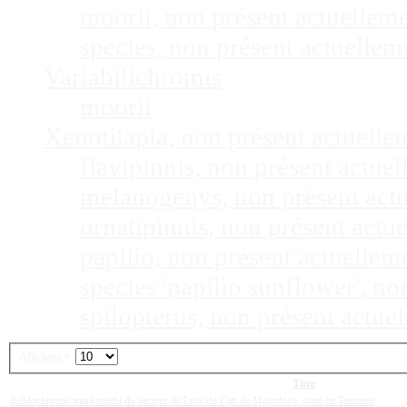
moorii, non présent actuellem
species, non présent actuelle
Variabilichromis
moorii
Xenotilapia, non présent actuell
flavipinnis, non présent actu
melanogenys, non présent act
ornatipinnis, non présent act
papilio, non présent actuelle
species 'papilio sunflower', n
spilopterus, non présent actu
Affichage #
Titre
Julidochromis marksmithi du secteur de l'aire du Cap de Mpimbwe, situé en Tanzanie