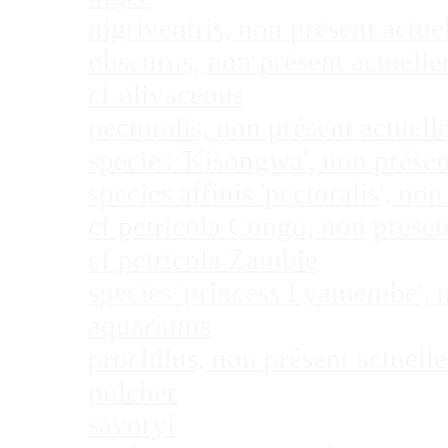
nigriventris, non présent act
obscurus, non présent actuel
cf olivaceous
pectoralis, non présent actue
species 'Kisongwa', non prése
species affinis 'pectoralis', 
cf petricola Congo, non prése
cf petricola Zambie
species 'princess Lyamembe', 
aquariums
prochilus, non présent actuel
pulcher
savoryi