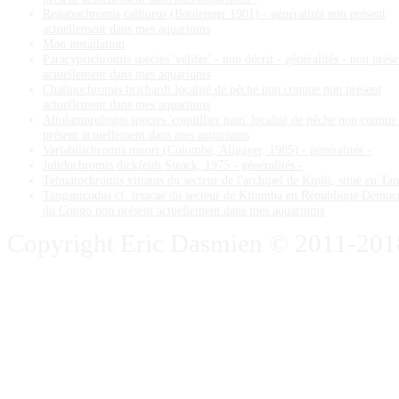
Reganochromis calliurus (Boulenger 1901) - généralités non présent
actuellement dans mes aquariums
Mon installation
Paracyprichromis species 'velifer' - non décrit - généralités - non prése
actuellement dans mes aquariums
Chalinochromis brichardi localité de pêche non connue non présent
actuellement dans mes aquariums
Altolamprologus species 'coquillier nain' localité de pêche non connue
présent actuellement dans mes aquariums
Variabilichromis moori (Colombé, Allgayer, 1985) - généralités -
Julidochromis dickfeldi Steack, 1975 - généralités -
Telmatochromis vittatus du secteur de l'archipel de Kipili, situé en Ta
Tanganicodus cf. irsacae du secteur de Kitumba en République Démoc
du Congo non présent actuellement dans mes aquariums
Copyright Eric Dasmien © 2011-2018. 