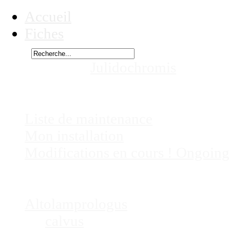
Accueil
Fiches
Rechercher
Vous êtes ici :
Julidochromis
marksm
Chez
Eric41
Liste de maintenance
Mon installation
Modifications en cours ! Ongoing
Fiches
Poissons
Altolamprologus
calvus