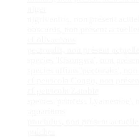
niger
nigriventris, non présent act
obscurus, non présent actuel
cf olivaceous
pectoralis, non présent actue
species 'Kisongwa', non prése
species affinis 'pectoralis', 
cf petricola Congo, non prése
cf petricola Zambie
species 'princess Lyamembe', 
aquariums
prochilus, non présent actuel
pulcher