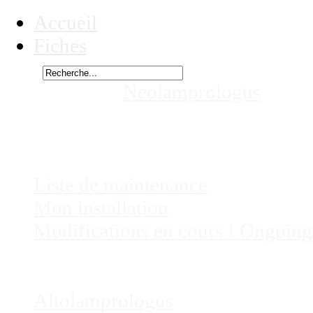
Accueil
Fiches
Rechercher
Vous êtes ici :
Neolamprologus
speci
dans mes aquariums
Chez
Eric41
Liste de maintenance
Mon installation
Modifications en cours ! Ongoing
Fiches
Poissons
Altolamprologus