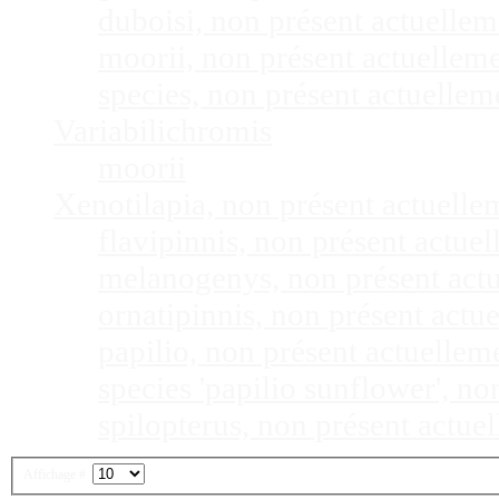
duboisi, non présent actuelle
moorii, non présent actuellem
species, non présent actuelle
Variabilichromis
moorii
Xenotilapia, non présent actuell
flavipinnis, non présent actu
melanogenys, non présent act
ornatipinnis, non présent act
papilio, non présent actuelle
species 'papilio sunflower', n
spilopterus, non présent actu
Affichage #