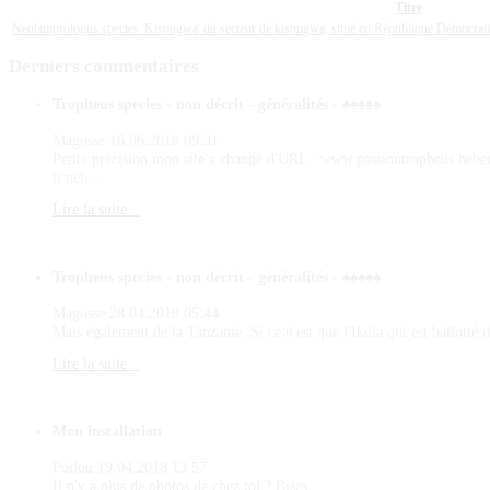
Titre
Neolamprologus species 'Kisongwa' du secteur de kisongwa, situé en République Démocrat
Derniers
commentaires
Tropheus species - non décrit - généralités - ♠♠♠♠♠
Magosse
16.06.2018 09:31
Petite précision mon site a changé d'URL : www.passiontropheus.hebe
it.net ...
Lire la suite...
Tropheus species - non décrit - généralités - ♠♠♠♠♠
Magosse
28.04.2018 05:44
Mais également de la Tanzanie. Si ce n'est que l'Ikola qui est ballotté d
Lire la suite...
Mon installation
Poilou
19.04.2018 13:57
Il n'y a plus de photos de chez toi ? Bises