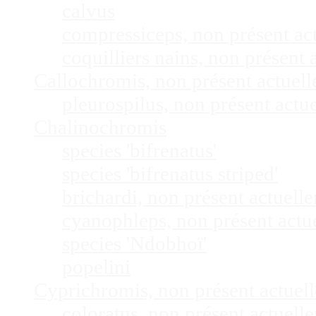
calvus
compressiceps, non présent a
coquilliers nains, non présen
Callochromis, non présent actuel
pleurospilus, non présent act
Chalinochromis
species 'bifrenatus'
species 'bifrenatus striped'
brichardi, non présent actuel
cyanophleps, non présent act
species 'Ndobhoï'
popelini
Cyprichromis, non présent actue
coloratus, non présent actuel