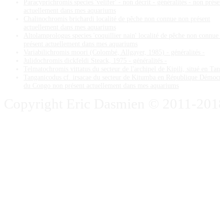
Paracyprichromis species 'velifer' - non décrit - généralités - non prése
actuellement dans mes aquariums
Chalinochromis brichardi localité de pêche non connue non présent
actuellement dans mes aquariums
Altolamprologus species 'coquillier nain' localité de pêche non connue
présent actuellement dans mes aquariums
Variabilichromis moori (Colombé, Allgayer, 1985) - généralités -
Julidochromis dickfeldi Steack, 1975 - généralités -
Telmatochromis vittatus du secteur de l'archipel de Kipili, situé en Ta
Tanganicodus cf. irsacae du secteur de Kitumba en République Démoc
du Congo non présent actuellement dans mes aquariums
Copyright Eric Dasmien © 2011-2018. 