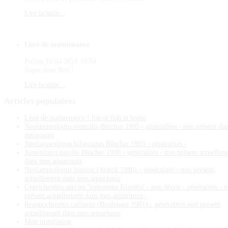
Lire la suite...
Liste de maintenance
Poilou
19.04.2018 10:54
Super mon Riri !
Lire la suite...
Articles
populaires
Liste de maintenance ! list of fish at home
Neolamprologus ventralis Büscher 1995 - généralités - non présent da
aquariums
Neolamprologus bifasciatus Büscher 1993 - généralités -
Xenotilapia papilio Büscher 1990 - généralités - non présent actuellem
dans mes aquariums
Neolamprologus longior (Staeck 1980) - généralités - non présent
actuellement dans mes aquariums
Cyprichromis species 'leptosoma Kigoma' - non décrit - généralités - 
présent actuellement dans mes aquariums -
Reganochromis calliurus (Boulenger 1901) - généralités non présent
actuellement dans mes aquariums
Mon installation