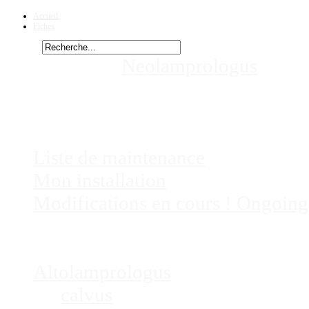
Accueil
Fiches
Rechercher
Vous êtes ici :
Neolamprologus
calli
aquariums
Chez
Eric41
Liste de maintenance
Mon installation
Modifications en cours ! Ongoing
Fiches
Poissons
Altolamprologus
calvus