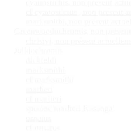
cyanostictus, non présent act
cf cyanostictus , non présent
marksmithi, non présent actu
Greenwoodochromis, non présent
christyi, non présent actuell
Julidochromis
dickfeldi
marksmithi
cf marksmithi
marlieri
cf marlieri
species 'marlieri Kasanga'
ornatus
cf ornatus