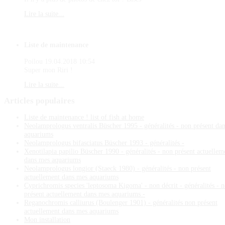
Lire la suite...
Liste de maintenance
Poilou
19.04.2018 10:54
Super mon Riri !
Lire la suite...
Articles
populaires
Liste de maintenance ! list of fish at home
Neolamprologus ventralis Büscher 1995 - généralités - non présent da
aquariums
Neolamprologus bifasciatus Büscher 1993 - généralités -
Xenotilapia papilio Büscher 1990 - généralités - non présent actuellem
dans mes aquariums
Neolamprologus longior (Staeck 1980) - généralités - non présent
actuellement dans mes aquariums
Cyprichromis species 'leptosoma Kigoma' - non décrit - généralités - 
présent actuellement dans mes aquariums -
Reganochromis calliurus (Boulenger 1901) - généralités non présent
actuellement dans mes aquariums
Mon installation