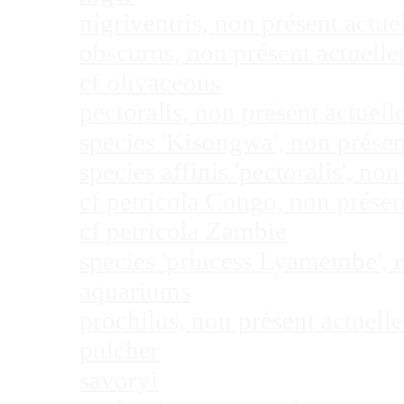
nigriventris, non présent act
obscurus, non présent actuel
cf olivaceous
pectoralis, non présent actue
species 'Kisongwa', non prése
species affinis 'pectoralis', 
cf petricola Congo, non prése
cf petricola Zambie
species 'princess Lyamembe', 
aquariums
prochilus, non présent actuel
pulcher
savoryi