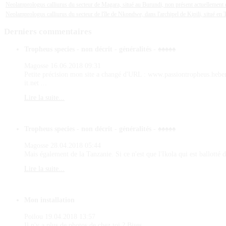
Neolamprologus calliurus du secteur de Magara, situé au Burundi, non présent actuellemen
Neolamprologus calliurus du secteur de l'île de Nkondwe, dans l'archipel de Kipili, situé e
Derniers
commentaires
Tropheus species - non décrit - généralités - ♠♠♠♠♠
Magosse
16.06.2018 09:31
Petite précision mon site a changé d'URL : www.passiontropheus.hebe
it.net ...
Lire la suite...
Tropheus species - non décrit - généralités - ♠♠♠♠♠
Magosse
28.04.2018 05:44
Mais également de la Tanzanie. Si ce n'est que l'Ikola qui est ballotté d
Lire la suite...
Mon installation
Poilou
19.04.2018 13:57
Il n'y a plus de photos de chez toi ? Bises