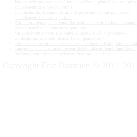
Paracyprichromis species 'velifer' - non décrit - généralités - non prése
actuellement dans mes aquariums
Chalinochromis brichardi localité de pêche non connue non présent
actuellement dans mes aquariums
Altolamprologus species 'coquillier nain' localité de pêche non connue
présent actuellement dans mes aquariums
Variabilichromis moori (Colombé, Allgayer, 1985) - généralités -
Julidochromis dickfeldi Steack, 1975 - généralités -
Telmatochromis vittatus du secteur de l'archipel de Kipili, situé en Ta
Tanganicodus cf. irsacae du secteur de Kitumba en République Démoc
du Congo non présent actuellement dans mes aquariums
Copyright Eric Dasmien © 2011-2018. 