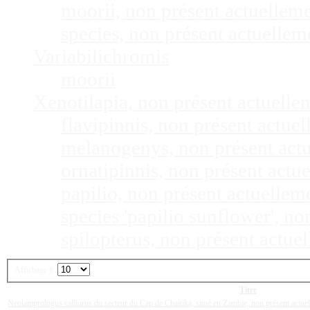
moorii, non présent actuellem
species, non présent actuelle
Variabilichromis
moorii
Xenotilapia, non présent actuell
flavipinnis, non présent actu
melanogenys, non présent act
ornatipinnis, non présent act
papilio, non présent actuelle
species 'papilio sunflower', n
spilopterus, non présent actu
Affichage #
Titre
Neolamprologus calliurus du secteur du Cap de Chaitika, situé en Zambie, non présent actu