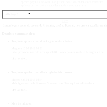
species 'papilio sunflower', non présent actuellement dans mes aquariums
spilopterus, non présent actuellement dans mes aquariums
Affichage #
Titre
Lamprologus species du secteur de Makombe, situé au Burundi, non présent actuellement d
Derniers
commentaires
Tropheus species - non décrit - généralités - ♠♠♠♠♠
Magosse
16.06.2018 09:31
Petite précision mon site a changé d'URL : www.passiontropheus.hebergratu it.net ...
Lire la suite...
Tropheus species - non décrit - généralités - ♠♠♠♠♠
Magosse
28.04.2018 05:44
Mais également de la Tanzanie. Si ce n'est que l'Ikola qui est ballotté d'une ...
Lire la suite...
Mon installation