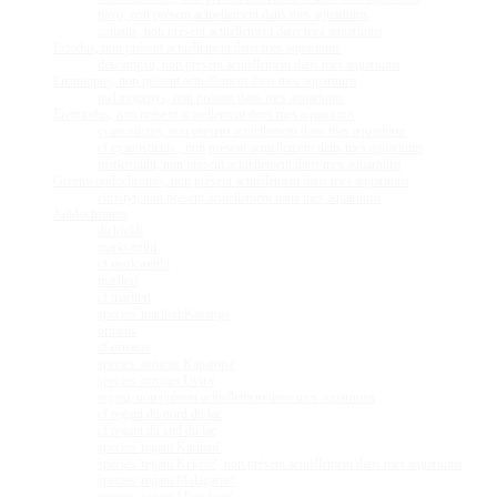
pavo, non présent actuellement dans mes aquariums
zonatus, non présent actuellement dans mes aquariums
Ectodus, non présent actuellement dans mes aquariums
descampsii, non présent actuellement dans mes aquariums
Enantiopus, non présent actuellement dans mes aquariums
melanogenys, non présent dans mes aquariums
Eretmodus, non présent actuellement dans mes aquariums
cyanostictus, non présent actuellement dans mes aquariums
cf cyanostictus , non présent actuellement dans mes aquariums
marksmithi, non présent actuellement dans mes aquariums
Greenwoodochromis, non présent actuellement dans mes aquariums
christyi, non présent actuellement dans mes aquariums
Julidochromis
dickfeldi
marksmithi
cf marksmithi
marlieri
cf marlieri
species 'marlieri Kasanga'
ornatus
cf ornatus
species 'ornatus Kapampa'
species 'ornatus Uvira'
regani, non présent actuellement dans mes aquariums
cf regani du nord du lac
cf regani du sud du lac
species 'regani Karilani'
species 'regani Kekese', non présent actuellement dans mes aquariums
species 'regani Malagarasi'