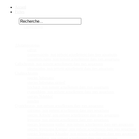
Accueil
Fiches
Rechercher
Vous êtes ici :
Lamprologus
species, non présent actuellement dans mes aquariums
Fiches
Poissons
Altolamprologus
calvus
compressiceps, non présent actuellement dans mes aquariums
coquilliers nains, non présent actuellement dans mes aquariums
Callochromis, non présent actuellement dans mes aquariums
pleurospilus, non présent actuellement dans mes aquariums
Chalinochromis
species 'bifrenatus'
species 'bifrenatus striped'
brichardi, non présent actuellement dans mes aquariums
cyanophleps, non présent actuellement dans mes aquariums
species 'Ndobhoï'
popelini
Cyprichromis, non présent actuellement dans mes aquariums
coloratus, non présent actuellement dans mes aquariums
species 'Kibishi', non présent actuellement dans mes aquariums
leptsoma, non présent actuellement dans mes aquariums
species 'leptosoma jumbo', non présent actuellement dans mes aquariums
species 'leptosoma Kigoma', non présent actuellement dans mes aquariums
species 'leptosoma Kitumba', non présent actuellement dans mes aquariums
microlepidotus, non présent actuellement dans mes aquariums