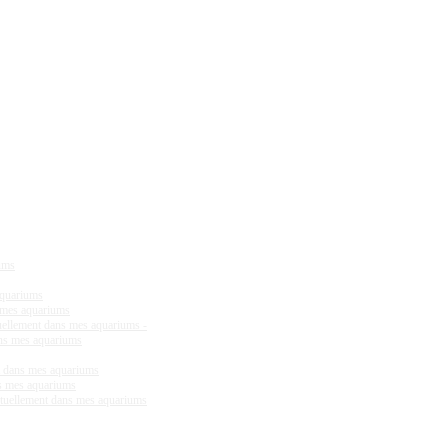
iums
aquariums
s mes aquariums
tuellement dans mes aquariums -
ans mes aquariums
ent dans mes aquariums
ns mes aquariums
actuellement dans mes aquariums