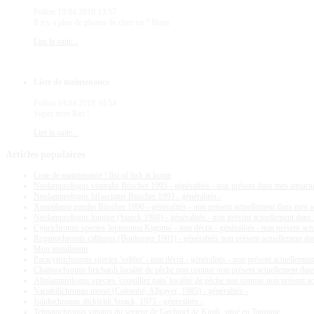
Poilou
19.04.2018 13:57
Il n'y a plus de photos de chez toi ? Bises
Lire la suite...
Liste de maintenance
Poilou
19.04.2018 10:54
Super mon Riri !
Lire la suite...
Articles
populaires
Liste de maintenance ! list of fish at home
Neolamprologus ventralis Büscher 1995 - généralités - non présent dans mes aquar
Neolamprologus bifasciatus Büscher 1993 - généralités -
Xenotilapia papilio Büscher 1990 - généralités - non présent actuellement dans mes 
Neolamprologus longior (Staeck 1980) - généralités - non présent actuellement dan
Cyprichromis species 'leptosoma Kigoma' - non décrit - généralités - non présent ac
Reganochromis calliurus (Boulenger 1901) - généralités non présent actuellement d
Mon installation
Paracyprichromis species 'velifer' - non décrit - généralités - non présent actuellem
Chalinochromis brichardi localité de pêche non connue non présent actuellement da
Altolamprologus species 'coquillier nain' localité de pêche non connue non présent 
Variabilichromis moori (Colombé, Allgayer, 1985) - généralités -
Julidochromis dickfeldi Steack, 1975 - généralités -
Telmatochromis vittatus du secteur de l'archipel de Kipili, situé en Tanzanie