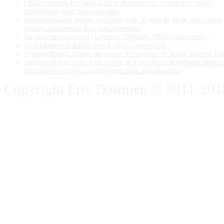
Chalinochromis brichardi localité de pêche non connue non présent
actuellement dans mes aquariums
Altolamprologus species 'coquillier nain' localité de pêche non connue
présent actuellement dans mes aquariums
Variabilichromis moori (Colombé, Allgayer, 1985) - généralités -
Julidochromis dickfeldi Steack, 1975 - généralités -
Telmatochromis vittatus du secteur de l'archipel de Kipili, situé en Ta
Tanganicodus cf. irsacae du secteur de Kitumba en République Démoc
du Congo non présent actuellement dans mes aquariums
Copyright Eric Dasmien © 2011-2018. 