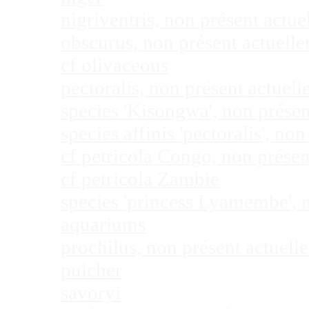
nigriventris, non présent act
obscurus, non présent actuel
cf olivaceous
pectoralis, non présent actue
species 'Kisongwa', non prése
species affinis 'pectoralis', 
cf petricola Congo, non prése
cf petricola Zambie
species 'princess Lyamembe', 
aquariums
prochilus, non présent actuel
pulcher
savoryi