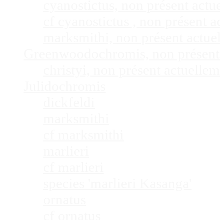
cyanostictus, non présent act
cf cyanostictus , non présent
marksmithi, non présent actu
Greenwoodochromis, non présent
christyi, non présent actuell
Julidochromis
dickfeldi
marksmithi
cf marksmithi
marlieri
cf marlieri
species 'marlieri Kasanga'
ornatus
cf ornatus