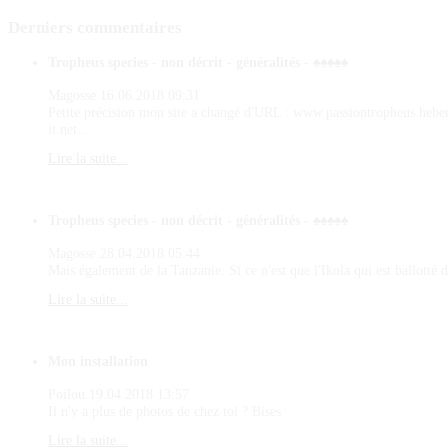
Derniers
commentaires
Tropheus species - non décrit - généralités - ♠♠♠♠♠
Magosse
16.06.2018 09:31
Petite précision mon site a changé d'URL : www.passiontropheus.hebe
it.net ...
Lire la suite...
Tropheus species - non décrit - généralités - ♠♠♠♠♠
Magosse
28.04.2018 05:44
Mais également de la Tanzanie. Si ce n'est que l'Ikola qui est ballotté d
Lire la suite...
Mon installation
Poilou
19.04.2018 13:57
Il n'y a plus de photos de chez toi ? Bises
Lire la suite...