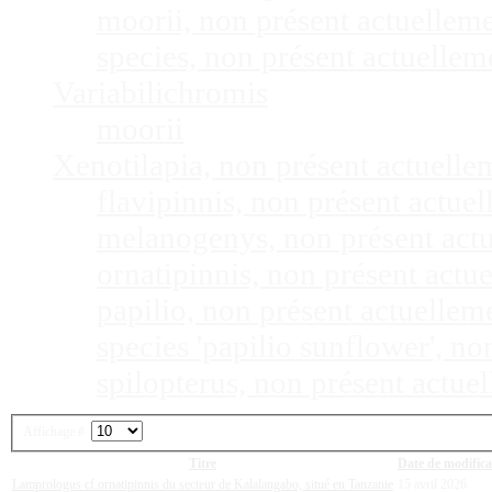
moorii, non présent actuellem
species, non présent actuelle
Variabilichromis
moorii
Xenotilapia, non présent actuell
flavipinnis, non présent actu
melanogenys, non présent act
ornatipinnis, non présent act
papilio, non présent actuelle
species 'papilio sunflower', n
spilopterus, non présent actu
Affichage #
Titre
Date de modifica
Lamprologus cf ornatipinnis du secteur de Kalalangabo, situé en Tanzanie
15 avril 2026