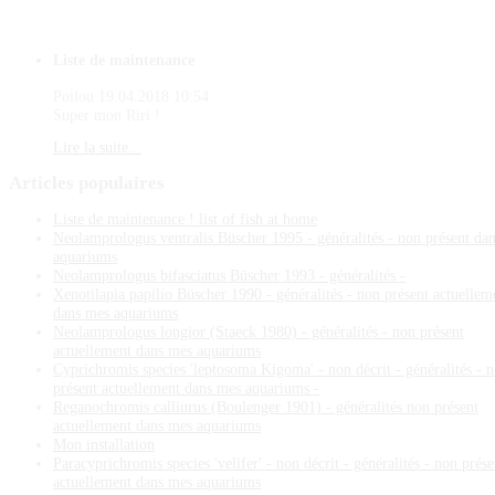
Liste de maintenance
Poilou
19.04.2018 10:54
Super mon Riri !
Lire la suite...
Articles
populaires
Liste de maintenance ! list of fish at home
Neolamprologus ventralis Büscher 1995 - généralités - non présent da
aquariums
Neolamprologus bifasciatus Büscher 1993 - généralités -
Xenotilapia papilio Büscher 1990 - généralités - non présent actuellem
dans mes aquariums
Neolamprologus longior (Staeck 1980) - généralités - non présent
actuellement dans mes aquariums
Cyprichromis species 'leptosoma Kigoma' - non décrit - généralités - 
présent actuellement dans mes aquariums -
Reganochromis calliurus (Boulenger 1901) - généralités non présent
actuellement dans mes aquariums
Mon installation
Paracyprichromis species 'velifer' - non décrit - généralités - non prése
actuellement dans mes aquariums