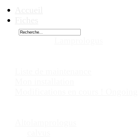
Accueil
Fiches
Rechercher
Vous êtes ici :
Lamprologus
cf ornat
Chez
Eric41
Liste de maintenance
Mon installation
Modifications en cours ! Ongoing
Fiches
Poissons
Altolamprologus
calvus