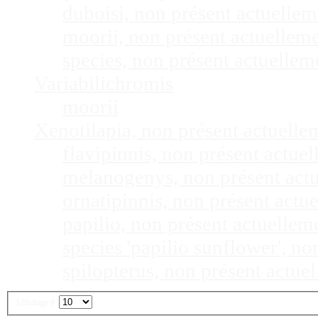
duboisi, non présent actuelle
moorii, non présent actuellem
species, non présent actuelle
Variabilichromis
moorii
Xenotilapia, non présent actuell
flavipinnis, non présent actu
melanogenys, non présent act
ornatipinnis, non présent act
papilio, non présent actuelle
species 'papilio sunflower', n
spilopterus, non présent actu
Affichage #