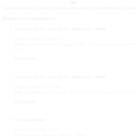
Titre
Lamprologus lemairii, localité de pêche non connue non présent actuellement dans mes aqua
Derniers
commentaires
Tropheus species - non décrit - généralités - ♠♠♠♠♠
Magosse
16.06.2018 09:31
Petite précision mon site a changé d'URL : www.passiontropheus.hebe
it.net ...
Lire la suite...
Tropheus species - non décrit - généralités - ♠♠♠♠♠
Magosse
28.04.2018 05:44
Mais également de la Tanzanie. Si ce n'est que l'Ikola qui est ballotté d
Lire la suite...
Mon installation
Poilou
19.04.2018 13:57
Il n'y a plus de photos de chez toi ? Bises