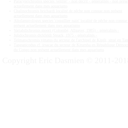
Paracyprichromis species 'velifer' - non décrit - généralités - non prése
actuellement dans mes aquariums
Chalinochromis brichardi localité de pêche non connue non présent
actuellement dans mes aquariums
Altolamprologus species 'coquillier nain' localité de pêche non connue
présent actuellement dans mes aquariums
Variabilichromis moori (Colombé, Allgayer, 1985) - généralités -
Julidochromis dickfeldi Steack, 1975 - généralités -
Telmatochromis vittatus du secteur de l'archipel de Kipili, situé en Ta
Tanganicodus cf. irsacae du secteur de Kitumba en République Démoc
du Congo non présent actuellement dans mes aquariums
Copyright Eric Dasmien © 2011-2018. 