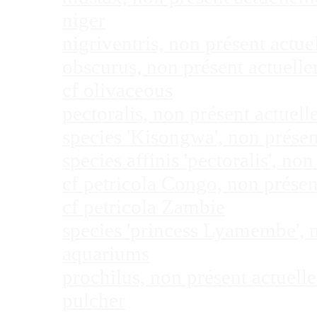
niger
nigriventris, non présent act
obscurus, non présent actuel
cf olivaceous
pectoralis, non présent actue
species 'Kisongwa', non prése
species affinis 'pectoralis', 
cf petricola Congo, non prése
cf petricola Zambie
species 'princess Lyamembe', 
aquariums
prochilus, non présent actuel
pulcher