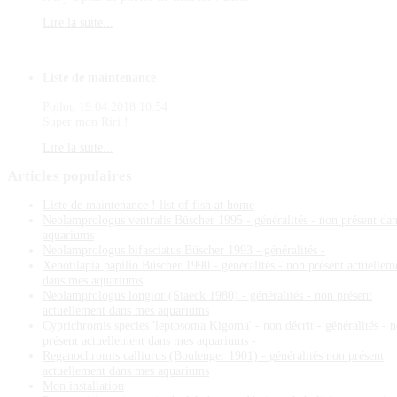
Lire la suite...
Liste de maintenance
Poilou
19.04.2018 10:54
Super mon Riri !
Lire la suite...
Articles
populaires
Liste de maintenance ! list of fish at home
Neolamprologus ventralis Büscher 1995 - généralités - non présent da
aquariums
Neolamprologus bifasciatus Büscher 1993 - généralités -
Xenotilapia papilio Büscher 1990 - généralités - non présent actuellem
dans mes aquariums
Neolamprologus longior (Staeck 1980) - généralités - non présent
actuellement dans mes aquariums
Cyprichromis species 'leptosoma Kigoma' - non décrit - généralités - 
présent actuellement dans mes aquariums -
Reganochromis calliurus (Boulenger 1901) - généralités non présent
actuellement dans mes aquariums
Mon installation