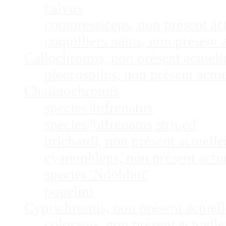
calvus
compressiceps, non présent a
coquilliers nains, non présen
Callochromis, non présent actuel
pleurospilus, non présent act
Chalinochromis
species 'bifrenatus'
species 'bifrenatus striped'
brichardi, non présent actuel
cyanophleps, non présent act
species 'Ndobhoï'
popelini
Cyprichromis, non présent actue
coloratus, non présent actuel