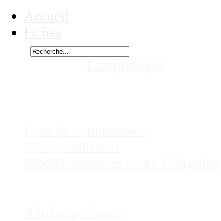
Accueil
Fiches
Rechercher
Vous êtes ici :
Lamprologus
lemairii
aquariums
Chez
Eric41
Liste de maintenance
Mon installation
Modifications en cours ! Ongoing
Fiches
Poissons
Altolamprologus