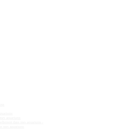
iums
aquariums
s mes aquariums
tuellement dans mes aquariums -
ans mes aquariums