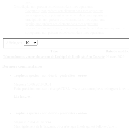
moorii
Xenotilapia, non présent actuellement dans mes aquariums
flavipinnis, non présent actuellement dans mes aquariums
melanogenys, non présent actuellement dans mes aquariums
ornatipinnis, non présent actuellement dans mes aquariums
papilio, non présent actuellement dans mes aquariums
species 'papilio sunflower', non présent actuellement dans mes aquariums
spilopterus, non présent actuellement dans mes aquariums
Affichage #
Titre
Date de modific
Telmatochromis vittatus du secteur de l'archipel de Kipili, situé en Tanzanie
26 mars 2026
Derniers
commentaires
Tropheus species - non décrit - généralités - ♠♠♠♠♠
Magosse
16.06.2018 09:31
Petite précision mon site a changé d'URL : www.passiontropheus.hebergratu it.net ...
Lire la suite...
Tropheus species - non décrit - généralités - ♠♠♠♠♠
Magosse
28.04.2018 05:44
Mais également de la Tanzanie. Si ce n'est que l'Ikola qui est ballotté d'une ...