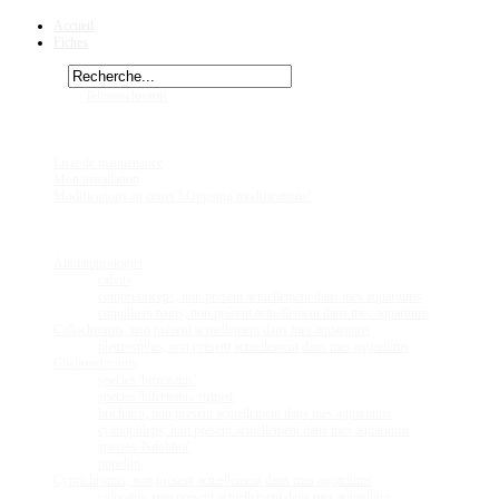
Accueil
Fiches
Rechercher
Vous êtes ici :
Telmatochromis
vittatus
Chez
Eric41
Liste de maintenance
Mon installation
Modifications en cours ! Ongoing modifications!
Fiches
Poissons
Altolamprologus
calvus
compressiceps, non présent actuellement dans mes aquariums
coquilliers nains, non présent actuellement dans mes aquariums
Callochromis, non présent actuellement dans mes aquariums
pleurospilus, non présent actuellement dans mes aquariums
Chalinochromis
species 'bifrenatus'
species 'bifrenatus striped'
brichardi, non présent actuellement dans mes aquariums
cyanophleps, non présent actuellement dans mes aquariums
species 'Ndobhoï'
popelini
Cyprichromis, non présent actuellement dans mes aquariums
coloratus, non présent actuellement dans mes aquariums