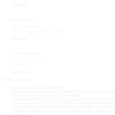
Lire la suite...
Mon installation
Poilou
19.04.2018 13:57
Il n'y a plus de photos de chez toi ? Bises
Lire la suite...
Liste de maintenance
Poilou
19.04.2018 10:54
Super mon Riri !
Lire la suite...
Articles
populaires
Liste de maintenance ! list of fish at home
Neolamprologus ventralis Büscher 1995 - généralités - non présent dans mes aquar
Neolamprologus bifasciatus Büscher 1993 - généralités -
Xenotilapia papilio Büscher 1990 - généralités - non présent actuellement dans mes 
Neolamprologus longior (Staeck 1980) - généralités - non présent actuellement dan
Cyprichromis species 'leptosoma Kigoma' - non décrit - généralités - non présent ac
Reganochromis calliurus (Boulenger 1901) - généralités non présent actuellement d
Mon installation