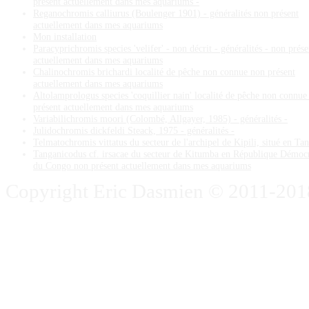
présent actuellement dans mes aquariums -
Reganochromis calliurus (Boulenger 1901) - généralités non présent
actuellement dans mes aquariums
Mon installation
Paracyprichromis species 'velifer' - non décrit - généralités - non prése
actuellement dans mes aquariums
Chalinochromis brichardi localité de pêche non connue non présent
actuellement dans mes aquariums
Altolamprologus species 'coquillier nain' localité de pêche non connue
présent actuellement dans mes aquariums
Variabilichromis moori (Colombé, Allgayer, 1985) - généralités -
Julidochromis dickfeldi Steack, 1975 - généralités -
Telmatochromis vittatus du secteur de l'archipel de Kipili, situé en Ta
Tanganicodus cf. irsacae du secteur de Kitumba en République Démoc
du Congo non présent actuellement dans mes aquariums
Copyright Eric Dasmien © 2011-2018. 