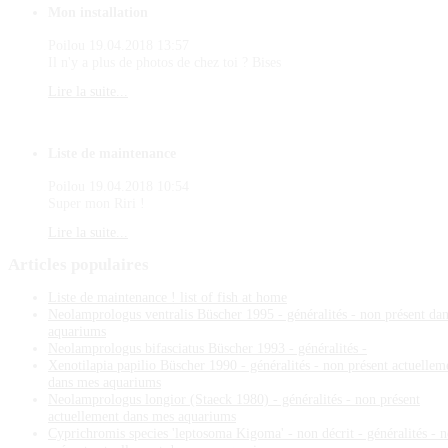
Mon installation
Poilou
19.04.2018 13:57
Il n'y a plus de photos de chez toi ? Bises
Lire la suite...
Liste de maintenance
Poilou
19.04.2018 10:54
Super mon Riri !
Lire la suite...
Articles
populaires
Liste de maintenance ! list of fish at home
Neolamprologus ventralis Büscher 1995 - généralités - non présent da
aquariums
Neolamprologus bifasciatus Büscher 1993 - généralités -
Xenotilapia papilio Büscher 1990 - généralités - non présent actuellem
dans mes aquariums
Neolamprologus longior (Staeck 1980) - généralités - non présent
actuellement dans mes aquariums
Cyprichromis species 'leptosoma Kigoma' - non décrit - généralités - 