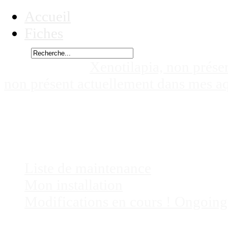
Accueil
Fiches
Rechercher
Vous êtes ici :
Xenotilapia, non prése
non présent actuellement dans mes a
Tembwe, situé en République Démocr
dans mes aquariums
Chez
Eric41
Liste de maintenance
Mon installation
Modifications en cours ! Ongoing
Fiches
Poissons