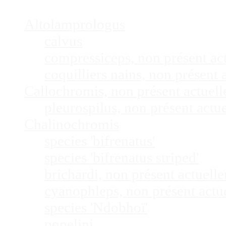
Altolamprologus
calvus
compressiceps, non présent a
coquilliers nains, non présen
Callochromis, non présent actuel
pleurospilus, non présent act
Chalinochromis
species 'bifrenatus'
species 'bifrenatus striped'
brichardi, non présent actuel
cyanophleps, non présent act
species 'Ndobhoï'
popelini