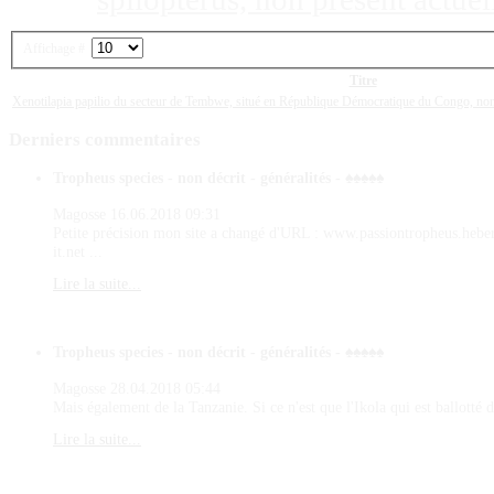
Affichage #
Titre
Xenotilapia papilio du secteur de Tembwe, situé en République Démocratique du Congo, no
Derniers
commentaires
Tropheus species - non décrit - généralités - ♠♠♠♠♠
Magosse
16.06.2018 09:31
Petite précision mon site a changé d'URL : www.passiontropheus.hebe
it.net ...
Lire la suite...
Tropheus species - non décrit - généralités - ♠♠♠♠♠
Magosse
28.04.2018 05:44
Mais également de la Tanzanie. Si ce n'est que l'Ikola qui est ballotté d
Lire la suite...