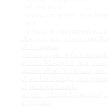
multifasciatus
mustax, non présent actuelle
niger
nigriventris, non présent act
obscurus, non présent actuel
cf olivaceous
pectoralis, non présent actue
species 'Kisongwa', non prése
species affinis 'pectoralis', 
cf petricola Congo, non prése
cf petricola Zambie
species 'princess Lyamembe', 
aquariums