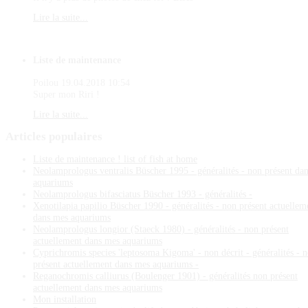
Lire la suite...
Liste de maintenance
Poilou
19.04.2018 10:54
Super mon Riri !
Lire la suite...
Articles
populaires
Liste de maintenance ! list of fish at home
Neolamprologus ventralis Büscher 1995 - généralités - non présent da
aquariums
Neolamprologus bifasciatus Büscher 1993 - généralités -
Xenotilapia papilio Büscher 1990 - généralités - non présent actuellem
dans mes aquariums
Neolamprologus longior (Staeck 1980) - généralités - non présent
actuellement dans mes aquariums
Cyprichromis species 'leptosoma Kigoma' - non décrit - généralités - 
présent actuellement dans mes aquariums -
Reganochromis calliurus (Boulenger 1901) - généralités non présent
actuellement dans mes aquariums
Mon installation