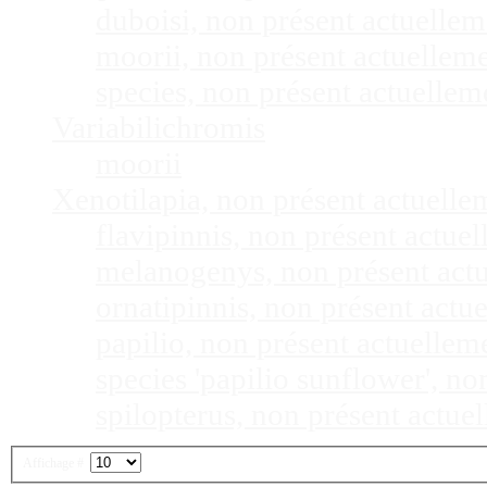
duboisi, non présent actuelle
moorii, non présent actuellem
species, non présent actuelle
Variabilichromis
moorii
Xenotilapia, non présent actuell
flavipinnis, non présent actu
melanogenys, non présent act
ornatipinnis, non présent act
papilio, non présent actuelle
species 'papilio sunflower', n
spilopterus, non présent actu
Affichage #