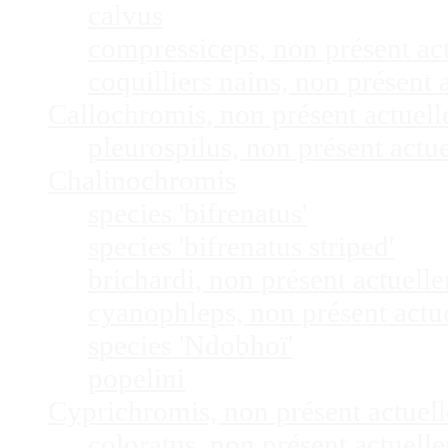
calvus
compressiceps, non présent a
coquilliers nains, non présen
Callochromis, non présent actuel
pleurospilus, non présent act
Chalinochromis
species 'bifrenatus'
species 'bifrenatus striped'
brichardi, non présent actuel
cyanophleps, non présent act
species 'Ndobhoï'
popelini
Cyprichromis, non présent actue
coloratus, non présent actuel