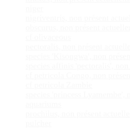
niger
nigriventris, non présent act
obscurus, non présent actuel
cf olivaceous
pectoralis, non présent actue
species 'Kisongwa', non prése
species affinis 'pectoralis', 
cf petricola Congo, non prése
cf petricola Zambie
species 'princess Lyamembe', 
aquariums
prochilus, non présent actuel
pulcher