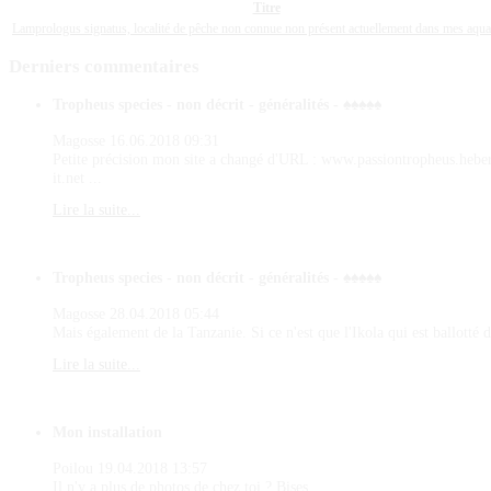
Titre
Lamprologus signatus, localité de pêche non connue non présent actuellement dans mes aqu
Derniers
commentaires
Tropheus species - non décrit - généralités - ♠♠♠♠♠
Magosse
16.06.2018 09:31
Petite précision mon site a changé d'URL : www.passiontropheus.hebe
it.net ...
Lire la suite...
Tropheus species - non décrit - généralités - ♠♠♠♠♠
Magosse
28.04.2018 05:44
Mais également de la Tanzanie. Si ce n'est que l'Ikola qui est ballotté d
Lire la suite...
Mon installation
Poilou
19.04.2018 13:57
Il n'y a plus de photos de chez toi ? Bises