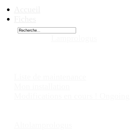
Accueil
Fiches
Rechercher
Vous êtes ici :
Lamprologus
signatus
aquariums
Chez
Eric41
Liste de maintenance
Mon installation
Modifications en cours ! Ongoing
Fiches
Poissons
Altolamprologus