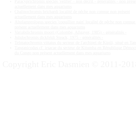
Paracyprichromis species 'velifer' - non décrit - généralités - non prése
actuellement dans mes aquariums
Chalinochromis brichardi localité de pêche non connue non présent
actuellement dans mes aquariums
Altolamprologus species 'coquillier nain' localité de pêche non connue
présent actuellement dans mes aquariums
Variabilichromis moori (Colombé, Allgayer, 1985) - généralités -
Julidochromis dickfeldi Steack, 1975 - généralités -
Telmatochromis vittatus du secteur de l'archipel de Kipili, situé en Ta
Tanganicodus cf. irsacae du secteur de Kitumba en République Démoc
du Congo non présent actuellement dans mes aquariums
Copyright Eric Dasmien © 2011-2018. 