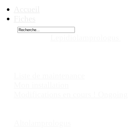
Accueil
Fiches
Rechercher
Vous êtes ici :
Lepidiolamprologus
b
mes aquariums
Chez
Eric41
Liste de maintenance
Mon installation
Modifications en cours ! Ongoing
Fiches
Poissons
Altolamprologus