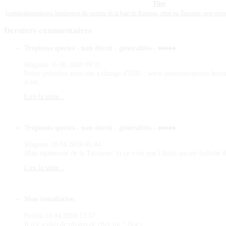
Titre
Lepidiolamprologus boulengeri du secteur de la baie de Kigoma, situé en Tanzanie, non pré
Derniers
commentaires
Tropheus species - non décrit - généralités - ♠♠♠♠♠
Magosse
16.06.2018 09:31
Petite précision mon site a changé d'URL : www.passiontropheus.hebe
it.net ...
Lire la suite...
Tropheus species - non décrit - généralités - ♠♠♠♠♠
Magosse
28.04.2018 05:44
Mais également de la Tanzanie. Si ce n'est que l'Ikola qui est ballotté d
Lire la suite...
Mon installation
Poilou
19.04.2018 13:57
Il n'y a plus de photos de chez toi ? Bises