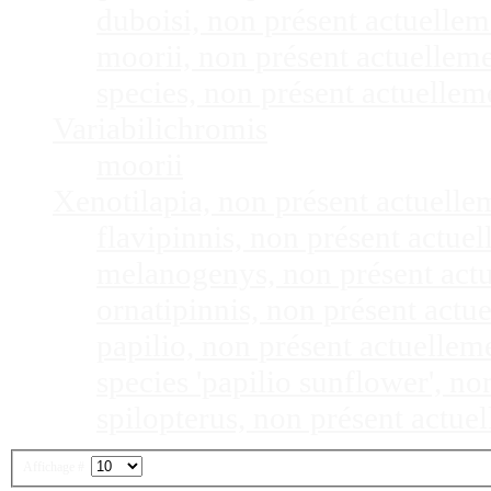
duboisi, non présent actuelle
moorii, non présent actuellem
species, non présent actuelle
Variabilichromis
moorii
Xenotilapia, non présent actuell
flavipinnis, non présent actu
melanogenys, non présent act
ornatipinnis, non présent act
papilio, non présent actuelle
species 'papilio sunflower', n
spilopterus, non présent actu
Affichage #