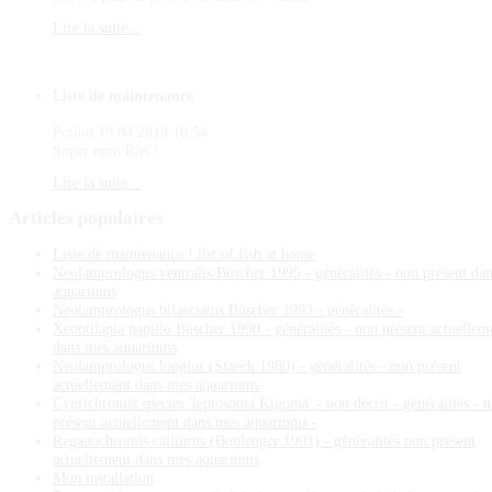
Lire la suite...
Liste de maintenance
Poilou
19.04.2018 10:54
Super mon Riri !
Lire la suite...
Articles
populaires
Liste de maintenance ! list of fish at home
Neolamprologus ventralis Büscher 1995 - généralités - non présent da
aquariums
Neolamprologus bifasciatus Büscher 1993 - généralités -
Xenotilapia papilio Büscher 1990 - généralités - non présent actuellem
dans mes aquariums
Neolamprologus longior (Staeck 1980) - généralités - non présent
actuellement dans mes aquariums
Cyprichromis species 'leptosoma Kigoma' - non décrit - généralités - 
présent actuellement dans mes aquariums -
Reganochromis calliurus (Boulenger 1901) - généralités non présent
actuellement dans mes aquariums
Mon installation