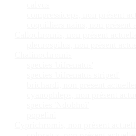
calvus
compressiceps, non présent a
coquilliers nains, non présen
Callochromis, non présent actuel
pleurospilus, non présent act
Chalinochromis
species 'bifrenatus'
species 'bifrenatus striped'
brichardi, non présent actuel
cyanophleps, non présent act
species 'Ndobhoï'
popelini
Cyprichromis, non présent actue
coloratus, non présent actuel