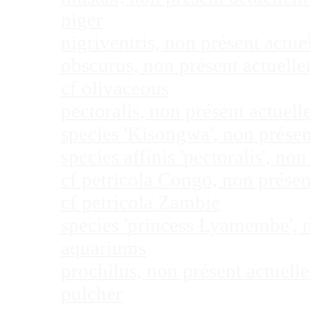
niger
nigriventris, non présent act
obscurus, non présent actuel
cf olivaceous
pectoralis, non présent actue
species 'Kisongwa', non prése
species affinis 'pectoralis', 
cf petricola Congo, non prése
cf petricola Zambie
species 'princess Lyamembe', 
aquariums
prochilus, non présent actuel
pulcher