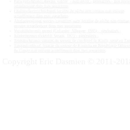
Paracyprichromis species 'velifer' - non décrit - généralités - non prése
actuellement dans mes aquariums
Chalinochromis brichardi localité de pêche non connue non présent
actuellement dans mes aquariums
Altolamprologus species 'coquillier nain' localité de pêche non connue
présent actuellement dans mes aquariums
Variabilichromis moori (Colombé, Allgayer, 1985) - généralités -
Julidochromis dickfeldi Steack, 1975 - généralités -
Telmatochromis vittatus du secteur de l'archipel de Kipili, situé en Ta
Tanganicodus cf. irsacae du secteur de Kitumba en République Démoc
du Congo non présent actuellement dans mes aquariums
Copyright Eric Dasmien © 2011-2018. 