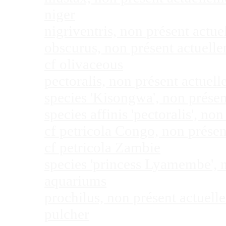
niger
nigriventris, non présent act
obscurus, non présent actuel
cf olivaceous
pectoralis, non présent actue
species 'Kisongwa', non prése
species affinis 'pectoralis', 
cf petricola Congo, non prése
cf petricola Zambie
species 'princess Lyamembe', 
aquariums
prochilus, non présent actuel
pulcher