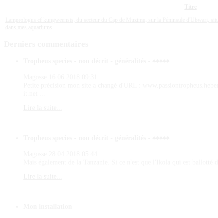
Titre
Lamprologus cf kungweensis, du secteur du Cap de Muzimu, sur la Péninsule d'Ubwari, sit
dans mes aquariums
Derniers
commentaires
Tropheus species - non décrit - généralités - ♠♠♠♠♠
Magosse
16.06.2018 09:31
Petite précision mon site a changé d'URL : www.passiontropheus.hebe
it.net ...
Lire la suite...
Tropheus species - non décrit - généralités - ♠♠♠♠♠
Magosse
28.04.2018 05:44
Mais également de la Tanzanie. Si ce n'est que l'Ikola qui est ballotté d
Lire la suite...
Mon installation