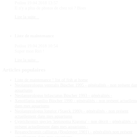
Poilou
19.04.2018 13:57
Il n'y a plus de photos de chez toi ? Bises
Lire la suite...
Liste de maintenance
Poilou
19.04.2018 10:54
Super mon Riri !
Lire la suite...
Articles
populaires
Liste de maintenance ! list of fish at home
Neolamprologus ventralis Büscher 1995 - généralités - non présent da
aquariums
Neolamprologus bifasciatus Büscher 1993 - généralités -
Xenotilapia papilio Büscher 1990 - généralités - non présent actuellem
dans mes aquariums
Neolamprologus longior (Staeck 1980) - généralités - non présent
actuellement dans mes aquariums
Cyprichromis species 'leptosoma Kigoma' - non décrit - généralités - 
présent actuellement dans mes aquariums -
Reganochromis calliurus (Boulenger 1901) - généralités non présent
actuellement dans mes aquariums