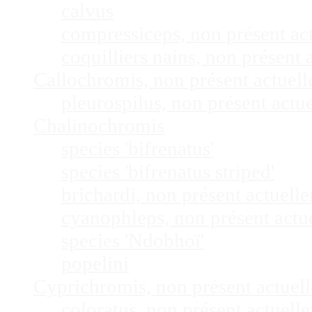
calvus
compressiceps, non présent a
coquilliers nains, non présen
Callochromis, non présent actuel
pleurospilus, non présent act
Chalinochromis
species 'bifrenatus'
species 'bifrenatus striped'
brichardi, non présent actuel
cyanophleps, non présent act
species 'Ndobhoï'
popelini
Cyprichromis, non présent actue
coloratus, non présent actuel