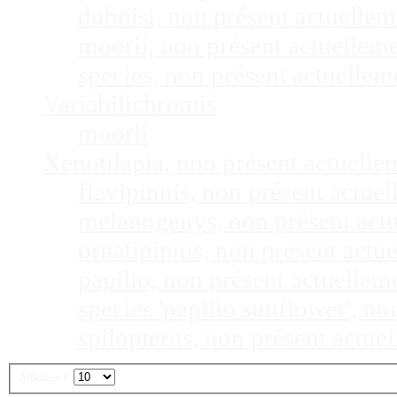
duboisi, non présent actuelle
moorii, non présent actuellem
species, non présent actuelle
Variabilichromis
moorii
Xenotilapia, non présent actuell
flavipinnis, non présent actu
melanogenys, non présent act
ornatipinnis, non présent act
papilio, non présent actuelle
species 'papilio sunflower', n
spilopterus, non présent actu
Affichage #