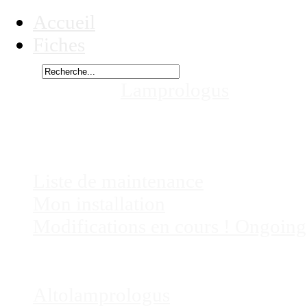
Accueil
Fiches
Rechercher
Vous êtes ici :
Lamprologus
cf kungw
aquariums
Chez
Eric41
Liste de maintenance
Mon installation
Modifications en cours ! Ongoing
Fiches
Poissons
Altolamprologus