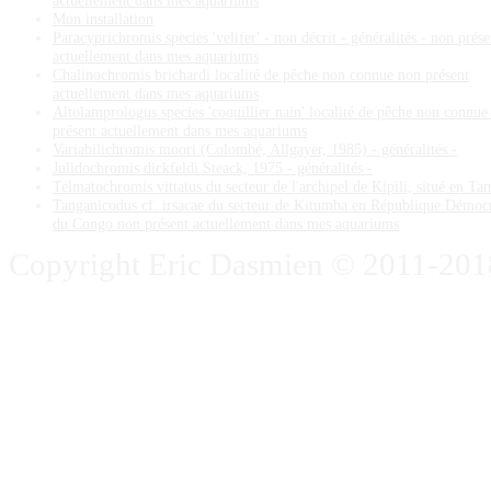
Mon installation
Paracyprichromis species 'velifer' - non décrit - généralités - non prése
actuellement dans mes aquariums
Chalinochromis brichardi localité de pêche non connue non présent
actuellement dans mes aquariums
Altolamprologus species 'coquillier nain' localité de pêche non connue
présent actuellement dans mes aquariums
Variabilichromis moori (Colombé, Allgayer, 1985) - généralités -
Julidochromis dickfeldi Steack, 1975 - généralités -
Telmatochromis vittatus du secteur de l'archipel de Kipili, situé en Ta
Tanganicodus cf. irsacae du secteur de Kitumba en République Démoc
du Congo non présent actuellement dans mes aquariums
Copyright Eric Dasmien © 2011-2018. 