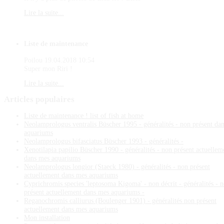
Lire la suite...
Liste de maintenance
Poilou
19.04.2018 10:54
Super mon Riri !
Lire la suite...
Articles
populaires
Liste de maintenance ! list of fish at home
Neolamprologus ventralis Büscher 1995 - généralités - non présent da
aquariums
Neolamprologus bifasciatus Büscher 1993 - généralités -
Xenotilapia papilio Büscher 1990 - généralités - non présent actuellem
dans mes aquariums
Neolamprologus longior (Staeck 1980) - généralités - non présent
actuellement dans mes aquariums
Cyprichromis species 'leptosoma Kigoma' - non décrit - généralités - 
présent actuellement dans mes aquariums -
Reganochromis calliurus (Boulenger 1901) - généralités non présent
actuellement dans mes aquariums
Mon installation