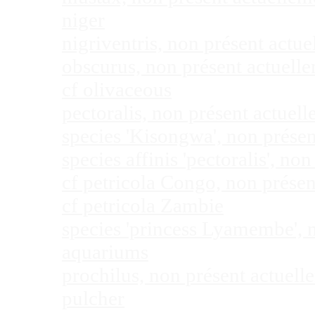
niger
nigriventris, non présent act
obscurus, non présent actuel
cf olivaceous
pectoralis, non présent actue
species 'Kisongwa', non prése
species affinis 'pectoralis', 
cf petricola Congo, non prése
cf petricola Zambie
species 'princess Lyamembe', 
aquariums
prochilus, non présent actuel
pulcher