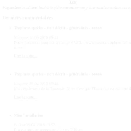
Titre
Reganochromis calliurus, localité de pêche non connue non présent actuellement dans mes a
Derniers
commentaires
Tropheus species - non décrit - généralités - ♠♠♠♠♠
Magosse
16.06.2018 09:31
Petite précision mon site a changé d'URL : www.passiontropheus.hebe
it.net ...
Lire la suite...
Tropheus species - non décrit - généralités - ♠♠♠♠♠
Magosse
28.04.2018 05:44
Mais également de la Tanzanie. Si ce n'est que l'Ikola qui est ballotté d
Lire la suite...
Mon installation
Poilou
19.04.2018 13:57
Il n'y a plus de photos de chez toi ? Bises