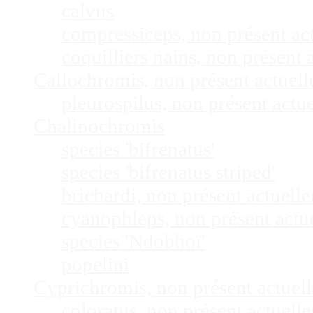
calvus
compressiceps, non présent a
coquilliers nains, non présen
Callochromis, non présent actuel
pleurospilus, non présent act
Chalinochromis
species 'bifrenatus'
species 'bifrenatus striped'
brichardi, non présent actuel
cyanophleps, non présent act
species 'Ndobhoï'
popelini
Cyprichromis, non présent actue
coloratus, non présent actuel