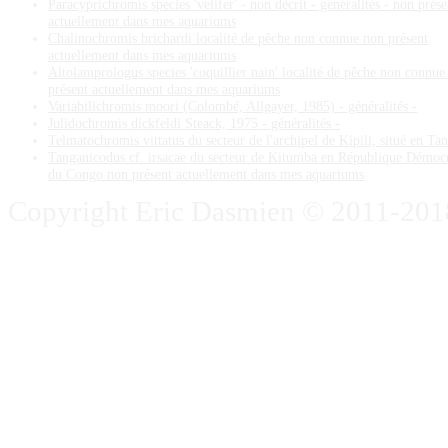
Paracyprichromis species 'velifer' - non décrit - généralités - non prése
actuellement dans mes aquariums
Chalinochromis brichardi localité de pêche non connue non présent
actuellement dans mes aquariums
Altolamprologus species 'coquillier nain' localité de pêche non connue
présent actuellement dans mes aquariums
Variabilichromis moori (Colombé, Allgayer, 1985) - généralités -
Julidochromis dickfeldi Steack, 1975 - généralités -
Telmatochromis vittatus du secteur de l'archipel de Kipili, situé en Ta
Tanganicodus cf. irsacae du secteur de Kitumba en République Démoc
du Congo non présent actuellement dans mes aquariums
Copyright Eric Dasmien © 2011-2018. 