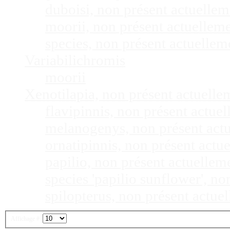
duboisi, non présent actuelle
moorii, non présent actuellem
species, non présent actuelle
Variabilichromis
moorii
Xenotilapia, non présent actuell
flavipinnis, non présent actu
melanogenys, non présent act
ornatipinnis, non présent act
papilio, non présent actuelle
species 'papilio sunflower', n
spilopterus, non présent actu
Affichage #