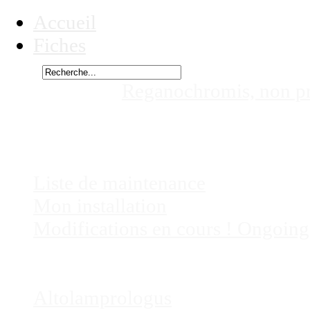
Accueil
Fiches
Rechercher
Vous êtes ici :
Reganochromis, non pr
calliurus, non présent actuellement 
Chez
Eric41
Liste de maintenance
Mon installation
Modifications en cours ! Ongoing
Fiches
Poissons
Altolamprologus