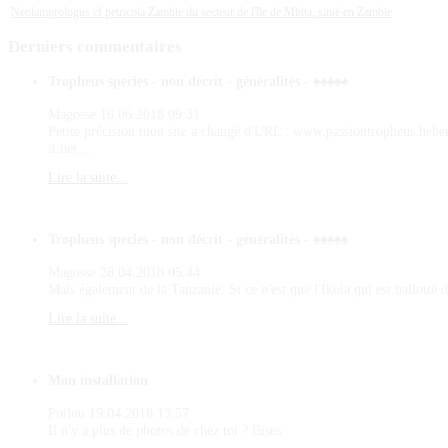
Neolamprologus cf petricola Zambie du secteur de l'île de Mbita, situé en Zambie
Derniers
commentaires
Tropheus species - non décrit - généralités - ♠♠♠♠♠
Magosse
16.06.2018 09:31
Petite précision mon site a changé d'URL : www.passiontropheus.hebe
it.net ...
Lire la suite...
Tropheus species - non décrit - généralités - ♠♠♠♠♠
Magosse
28.04.2018 05:44
Mais également de la Tanzanie. Si ce n'est que l'Ikola qui est ballotté d
Lire la suite...
Mon installation
Poilou
19.04.2018 13:57
Il n'y a plus de photos de chez toi ? Bises