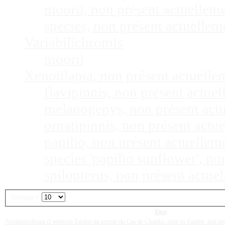
moorii, non présent actuellem
species, non présent actuelle
Variabilichromis
moorii
Xenotilapia, non présent actuell
flavipinnis, non présent actu
melanogenys, non présent act
ornatipinnis, non présent act
papilio, non présent actuelle
species 'papilio sunflower', n
spilopterus, non présent actu
Affichage #
Titre
Neolamprologus cf petricola Zambie du secteur du Cap de Chaitika, situé en Zambie, non pr