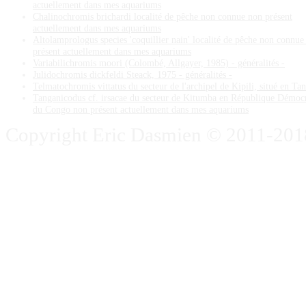
actuellement dans mes aquariums
Chalinochromis brichardi localité de pêche non connue non présent
actuellement dans mes aquariums
Altolamprologus species 'coquillier nain' localité de pêche non connue
présent actuellement dans mes aquariums
Variabilichromis moori (Colombé, Allgayer, 1985) - généralités -
Julidochromis dickfeldi Steack, 1975 - généralités -
Telmatochromis vittatus du secteur de l'archipel de Kipili, situé en Ta
Tanganicodus cf. irsacae du secteur de Kitumba en République Démoc
du Congo non présent actuellement dans mes aquariums
Copyright Eric Dasmien © 2011-2018. 