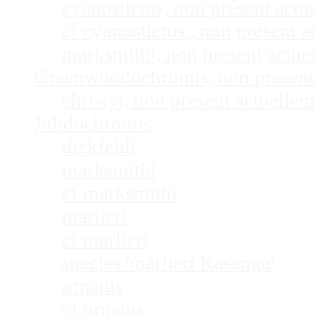
cyanostictus, non présent act
cf cyanostictus , non présent
marksmithi, non présent actu
Greenwoodochromis, non présent
christyi, non présent actuell
Julidochromis
dickfeldi
marksmithi
cf marksmithi
marlieri
cf marlieri
species 'marlieri Kasanga'
ornatus
cf ornatus