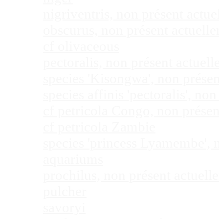
nigriventris, non présent act
obscurus, non présent actuel
cf olivaceous
pectoralis, non présent actue
species 'Kisongwa', non prése
species affinis 'pectoralis', 
cf petricola Congo, non prése
cf petricola Zambie
species 'princess Lyamembe', 
aquariums
prochilus, non présent actuel
pulcher
savoryi