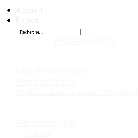
Accueil
Fiches
Rechercher
Vous êtes ici :
Neolamprologus
cf pe
Chez
Eric41
Liste de maintenance
Mon installation
Modifications en cours ! Ongoing
Fiches
Poissons
Altolamprologus
calvus