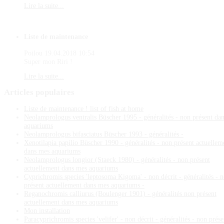
Lire la suite...
Liste de maintenance
Poilou
19.04.2018 10:54
Super mon Riri !
Lire la suite...
Articles
populaires
Liste de maintenance ! list of fish at home
Neolamprologus ventralis Büscher 1995 - généralités - non présent da
aquariums
Neolamprologus bifasciatus Büscher 1993 - généralités -
Xenotilapia papilio Büscher 1990 - généralités - non présent actuellem
dans mes aquariums
Neolamprologus longior (Staeck 1980) - généralités - non présent
actuellement dans mes aquariums
Cyprichromis species 'leptosoma Kigoma' - non décrit - généralités - 
présent actuellement dans mes aquariums -
Reganochromis calliurus (Boulenger 1901) - généralités non présent
actuellement dans mes aquariums
Mon installation
Paracyprichromis species 'velifer' - non décrit - généralités - non prése