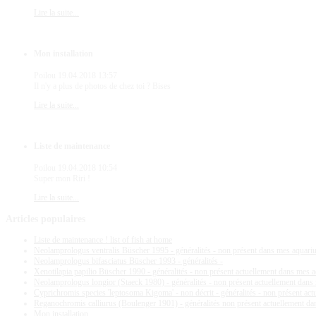
Lire la suite...
Mon installation
Poilou
19.04.2018 13:57
Il n'y a plus de photos de chez toi ? Bises
Lire la suite...
Liste de maintenance
Poilou
19.04.2018 10:54
Super mon Riri !
Lire la suite...
Articles
populaires
Liste de maintenance ! list of fish at home
Neolamprologus ventralis Büscher 1995 - généralités - non présent dans mes aquar
Neolamprologus bifasciatus Büscher 1993 - généralités -
Xenotilapia papilio Büscher 1990 - généralités - non présent actuellement dans mes 
Neolamprologus longior (Staeck 1980) - généralités - non présent actuellement dan
Cyprichromis species 'leptosoma Kigoma' - non décrit - généralités - non présent ac
Reganochromis calliurus (Boulenger 1901) - généralités non présent actuellement d
Mon installation