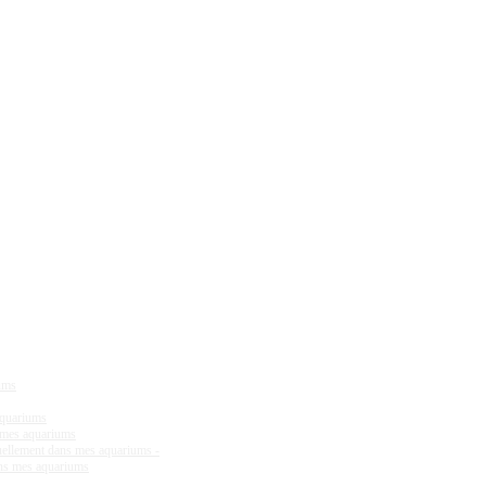
iums
aquariums
s mes aquariums
tuellement dans mes aquariums -
ans mes aquariums