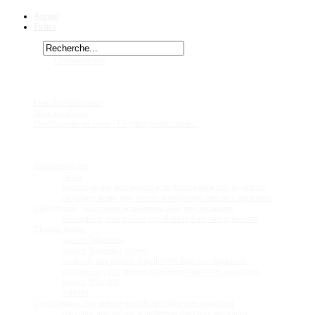
Accueil
Fiches
Rechercher
Vous êtes ici :
Chalinochromis
brichardi, non présent actuellement dans mes aquariums
Chez
Eric41
Liste de maintenance
Mon installation
Modifications en cours ! Ongoing modifications!
Fiches
Poissons
Altolamprologus
calvus
compressiceps, non présent actuellement dans mes aquariums
coquilliers nains, non présent actuellement dans mes aquariums
Callochromis, non présent actuellement dans mes aquariums
pleurospilus, non présent actuellement dans mes aquariums
Chalinochromis
species 'bifrenatus'
species 'bifrenatus striped'
brichardi, non présent actuellement dans mes aquariums
cyanophleps, non présent actuellement dans mes aquariums
species 'Ndobhoï'
popelini
Cyprichromis, non présent actuellement dans mes aquariums
coloratus, non présent actuellement dans mes aquariums