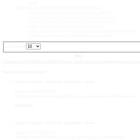
moorii
Xenotilapia, non présent actuellement dans mes aquariums
flavipinnis, non présent actuellement dans mes aquariums
melanogenys, non présent actuellement dans mes aquariums
ornatipinnis, non présent actuellement dans mes aquariums
papilio, non présent actuellement dans mes aquariums
species 'papilio sunflower', non présent actuellement dans mes aquariums
spilopterus, non présent actuellement dans mes aquariums
Affichage #
Titre
Chalinochromis brichardi localité de pêche non connue non présent actuellement dans mes a
Derniers
commentaires
Tropheus species - non décrit - généralités - ♠♠♠♠♠
Magosse
16.06.2018 09:31
Petite précision mon site a changé d'URL : www.passiontropheus.hebergratu it.net ...
Lire la suite...
Tropheus species - non décrit - généralités - ♠♠♠♠♠
Magosse
28.04.2018 05:44
Mais également de la Tanzanie. Si ce n'est que l'Ikola qui est ballotté d'une ...