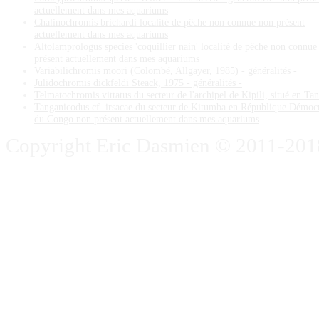
actuellement dans mes aquariums
Chalinochromis brichardi localité de pêche non connue non présent
actuellement dans mes aquariums
Altolamprologus species 'coquillier nain' localité de pêche non connue
présent actuellement dans mes aquariums
Variabilichromis moori (Colombé, Allgayer, 1985) - généralités -
Julidochromis dickfeldi Steack, 1975 - généralités -
Telmatochromis vittatus du secteur de l'archipel de Kipili, situé en Ta
Tanganicodus cf. irsacae du secteur de Kitumba en République Démoc
du Congo non présent actuellement dans mes aquariums
Copyright Eric Dasmien © 2011-2018. 