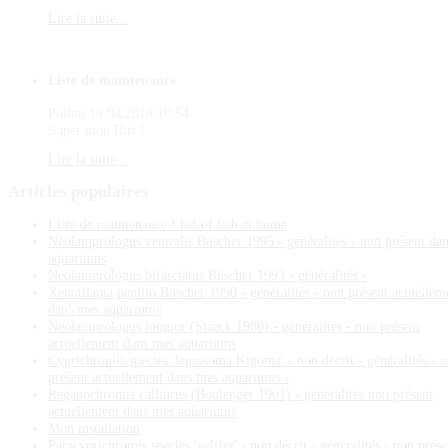
Lire la suite...
Liste de maintenance
Poilou
19.04.2018 10:54
Super mon Riri !
Lire la suite...
Articles
populaires
Liste de maintenance ! list of fish at home
Neolamprologus ventralis Büscher 1995 - généralités - non présent da
aquariums
Neolamprologus bifasciatus Büscher 1993 - généralités -
Xenotilapia papilio Büscher 1990 - généralités - non présent actuellem
dans mes aquariums
Neolamprologus longior (Staeck 1980) - généralités - non présent
actuellement dans mes aquariums
Cyprichromis species 'leptosoma Kigoma' - non décrit - généralités - 
présent actuellement dans mes aquariums -
Reganochromis calliurus (Boulenger 1901) - généralités non présent
actuellement dans mes aquariums
Mon installation
Paracyprichromis species 'velifer' - non décrit - généralités - non prése