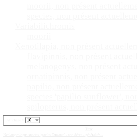
moorii, non présent actuellem
species, non présent actuelle
Variabilichromis
moorii
Xenotilapia, non présent actuell
flavipinnis, non présent actu
melanogenys, non présent act
ornatipinnis, non présent act
papilio, non présent actuelle
species 'papilio sunflower', n
spilopterus, non présent actu
Affichage #
Titre
Neolamprologus species 'gracilis Tanzanie' - non décrit - généralités -