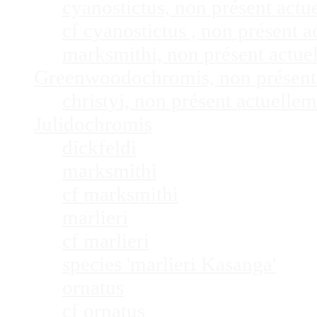
cyanostictus, non présent act
cf cyanostictus , non présent
marksmithi, non présent actu
Greenwoodochromis, non présent
christyi, non présent actuell
Julidochromis
dickfeldi
marksmithi
cf marksmithi
marlieri
cf marlieri
species 'marlieri Kasanga'
ornatus
cf ornatus