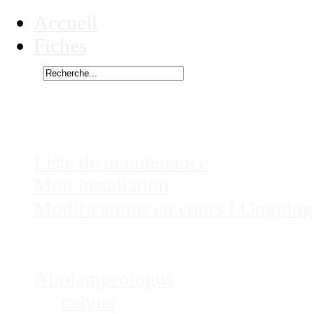
Accueil
Fiches
Rechercher
Vous êtes ici :
Neolamprologus
Chez
Eric41
Liste de maintenance
Mon installation
Modifications en cours ! Ongoing
Fiches
Poissons
Altolamprologus
calvus