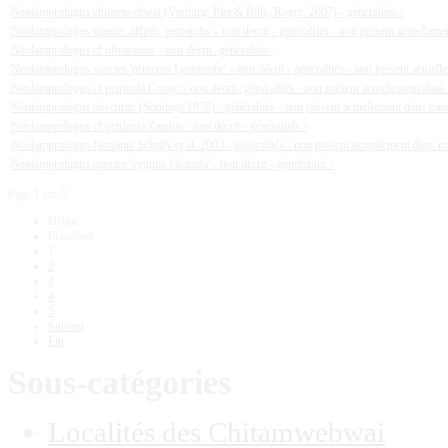
Neolamprologus chitamwebwai (Verburg, Piet & Bills, Roger, 2007) - généralités -
Neolamprologus species affinis 'pectoralis' - non décrit - généralités - non présent actuelle
Neolamprologus cf olivaceous - non décrit- généralités-
Neolamprologus species 'princess Lyamembe' - non décrit - généralités - non présent actuel
Neolamprologus cf petricola Congo - non décrit- généralités - non présent actuellement dan
Neolamprologus obscurus (Sondage 1978) - généralités - non présent actuellement dans me
Neolamprologus cf petricola Zambie - non décrit - généralités -
Neolamprologus fasciatus Schelly et al. 2003 - généralités - non présent actuellement dans 
Neolamprologus species 'cygnus falcicula' - non décrit - généralités -
Page 1 sur 5
Début
Précédent
1
2
3
4
5
Suivant
Fin
Sous-catégories
Localités des Chitamwebwai