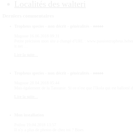
Localités des walteri
Derniers
commentaires
Tropheus species - non décrit - généralités - ♠♠♠♠♠
Magosse
16.06.2018 09:31
Petite précision mon site a changé d'URL : www.passiontropheus.hebe
it.net ...
Lire la suite...
Tropheus species - non décrit - généralités - ♠♠♠♠♠
Magosse
28.04.2018 05:44
Mais également de la Tanzanie. Si ce n'est que l'Ikola qui est ballotté d
Lire la suite...
Mon installation
Poilou
19.04.2018 13:57
Il n'y a plus de photos de chez toi ? Bises