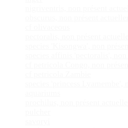
nigriventris, non présent act
obscurus, non présent actuel
cf olivaceous
pectoralis, non présent actue
species 'Kisongwa', non prése
species affinis 'pectoralis', 
cf petricola Congo, non prése
cf petricola Zambie
species 'princess Lyamembe', 
aquariums
prochilus, non présent actuel
pulcher
savoryi