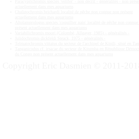
Paracyprichromis species 'velifer' - non décrit - généralités - non prése
actuellement dans mes aquariums
Chalinochromis brichardi localité de pêche non connue non présent
actuellement dans mes aquariums
Altolamprologus species 'coquillier nain' localité de pêche non connue
présent actuellement dans mes aquariums
Variabilichromis moori (Colombé, Allgayer, 1985) - généralités -
Julidochromis dickfeldi Steack, 1975 - généralités -
Telmatochromis vittatus du secteur de l'archipel de Kipili, situé en Ta
Tanganicodus cf. irsacae du secteur de Kitumba en République Démoc
du Congo non présent actuellement dans mes aquariums
Copyright Eric Dasmien © 2011-2018. 