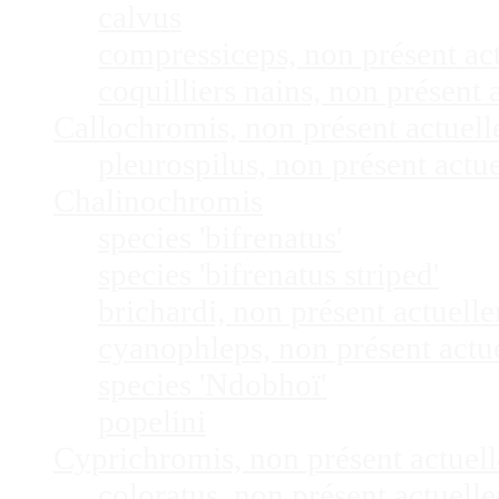
calvus
compressiceps, non présent a
coquilliers nains, non présen
Callochromis, non présent actuel
pleurospilus, non présent act
Chalinochromis
species 'bifrenatus'
species 'bifrenatus striped'
brichardi, non présent actuel
cyanophleps, non présent act
species 'Ndobhoï'
popelini
Cyprichromis, non présent actue
coloratus, non présent actuel