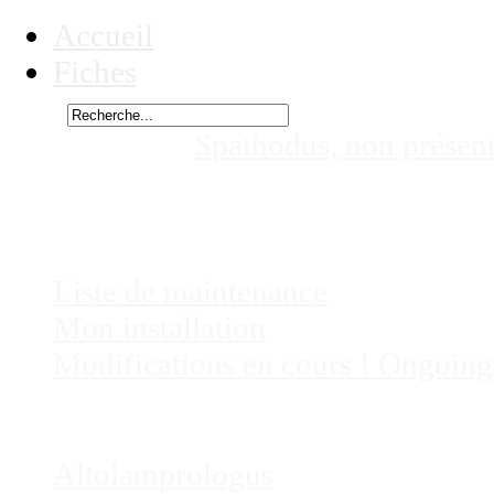
Accueil
Fiches
Rechercher
Vous êtes ici :
Spathodus, non présen
'Erythrodon nord', non présent actu
Chez
Eric41
Liste de maintenance
Mon installation
Modifications en cours ! Ongoing
Fiches
Poissons
Altolamprologus