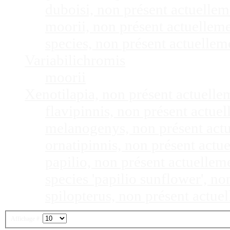
duboisi, non présent actuelle
moorii, non présent actuellem
species, non présent actuelle
Variabilichromis
moorii
Xenotilapia, non présent actuell
flavipinnis, non présent actu
melanogenys, non présent act
ornatipinnis, non présent act
papilio, non présent actuelle
species 'papilio sunflower', n
spilopterus, non présent actu
Affichage #