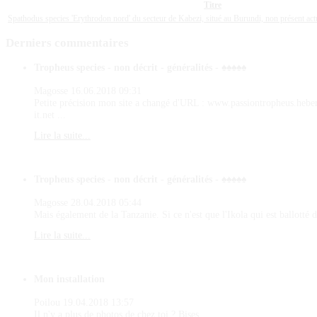
Titre
Spathodus species 'Erythrodon nord' du secteur de Kabezi, situé au Burundi, non présent a
Derniers
commentaires
Tropheus species - non décrit - généralités - ♠♠♠♠♠
Magosse
16.06.2018 09:31
Petite précision mon site a changé d'URL : www.passiontropheus.hebe
it.net ...
Lire la suite...
Tropheus species - non décrit - généralités - ♠♠♠♠♠
Magosse
28.04.2018 05:44
Mais également de la Tanzanie. Si ce n'est que l'Ikola qui est ballotté d
Lire la suite...
Mon installation
Poilou
19.04.2018 13:57
Il n'y a plus de photos de chez toi ? Bises