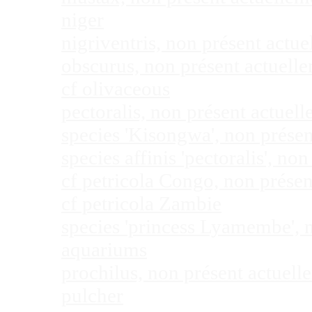
niger
nigriventris, non présent act
obscurus, non présent actuel
cf olivaceous
pectoralis, non présent actue
species 'Kisongwa', non prése
species affinis 'pectoralis', 
cf petricola Congo, non prése
cf petricola Zambie
species 'princess Lyamembe', 
aquariums
prochilus, non présent actuel
pulcher