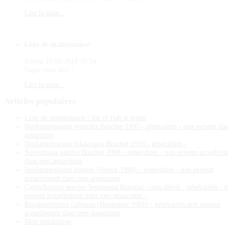
Lire la suite...
Liste de maintenance
Poilou
19.04.2018 10:54
Super mon Riri !
Lire la suite...
Articles
populaires
Liste de maintenance ! list of fish at home
Neolamprologus ventralis Büscher 1995 - généralités - non présent da
aquariums
Neolamprologus bifasciatus Büscher 1993 - généralités -
Xenotilapia papilio Büscher 1990 - généralités - non présent actuellem
dans mes aquariums
Neolamprologus longior (Staeck 1980) - généralités - non présent
actuellement dans mes aquariums
Cyprichromis species 'leptosoma Kigoma' - non décrit - généralités - 
présent actuellement dans mes aquariums -
Reganochromis calliurus (Boulenger 1901) - généralités non présent
actuellement dans mes aquariums
Mon installation