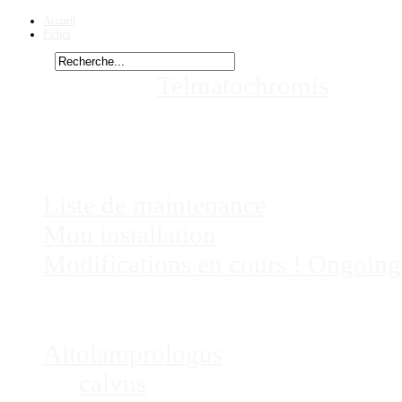
Accueil
Fiches
Rechercher
Vous êtes ici :
Telmatochromis
speci
mes aquariums
Chez
Eric41
Liste de maintenance
Mon installation
Modifications en cours ! Ongoing
Fiches
Poissons
Altolamprologus
calvus