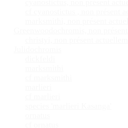
cyanostictus, non présent act
cf cyanostictus , non présent
marksmithi, non présent actu
Greenwoodochromis, non présent
christyi, non présent actuell
Julidochromis
dickfeldi
marksmithi
cf marksmithi
marlieri
cf marlieri
species 'marlieri Kasanga'
ornatus
cf ornatus