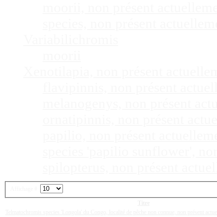
moorii, non présent actuellem
species, non présent actuelle
Variabilichromis
moorii
Xenotilapia, non présent actuell
flavipinnis, non présent actu
melanogenys, non présent act
ornatipinnis, non présent act
papilio, non présent actuelle
species 'papilio sunflower', n
spilopterus, non présent actu
Affichage #
Titre
Telmatochromis species 'Longola' du Congo, localité de pêche non connue, non présent act