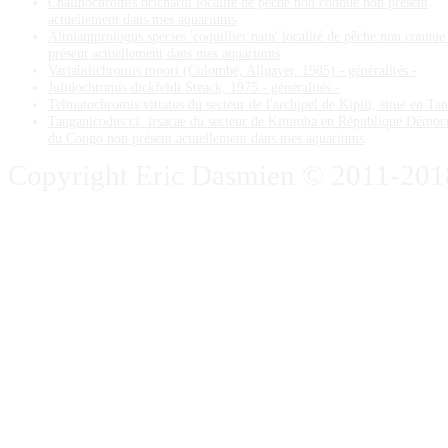
Chalinochromis brichardi localité de pêche non connue non présent
actuellement dans mes aquariums
Altolamprologus species 'coquillier nain' localité de pêche non connue
présent actuellement dans mes aquariums
Variabilichromis moori (Colombé, Allgayer, 1985) - généralités -
Julidochromis dickfeldi Steack, 1975 - généralités -
Telmatochromis vittatus du secteur de l'archipel de Kipili, situé en Ta
Tanganicodus cf. irsacae du secteur de Kitumba en République Démoc
du Congo non présent actuellement dans mes aquariums
Copyright Eric Dasmien © 2011-2018. 