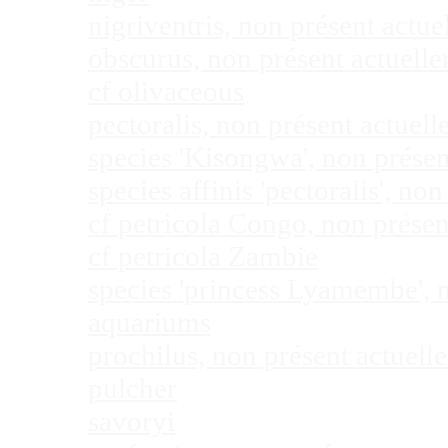
nigriventris, non présent act
obscurus, non présent actuel
cf olivaceous
pectoralis, non présent actue
species 'Kisongwa', non prése
species affinis 'pectoralis', 
cf petricola Congo, non prése
cf petricola Zambie
species 'princess Lyamembe', 
aquariums
prochilus, non présent actuel
pulcher
savoryi