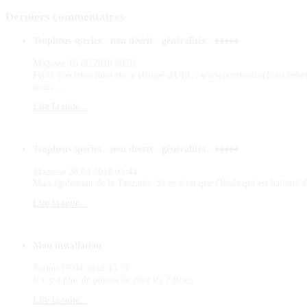
Derniers
commentaires
Tropheus species - non décrit - généralités - ♠♠♠♠♠
Magosse
16.06.2018 09:31
Petite précision mon site a changé d'URL : www.passiontropheus.hebe
it.net ...
Lire la suite...
Tropheus species - non décrit - généralités - ♠♠♠♠♠
Magosse
28.04.2018 05:44
Mais également de la Tanzanie. Si ce n'est que l'Ikola qui est ballotté d
Lire la suite...
Mon installation
Poilou
19.04.2018 13:57
Il n'y a plus de photos de chez toi ? Bises
Lire la suite...