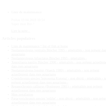
Liste de maintenance
Poilou
19.04.2018 10:54
Super mon Riri !
Lire la suite...
Articles
populaires
Liste de maintenance ! list of fish at home
Neolamprologus ventralis Büscher 1995 - généralités - non présent da
aquariums
Neolamprologus bifasciatus Büscher 1993 - généralités -
Xenotilapia papilio Büscher 1990 - généralités - non présent actuellem
dans mes aquariums
Neolamprologus longior (Staeck 1980) - généralités - non présent
actuellement dans mes aquariums
Cyprichromis species 'leptosoma Kigoma' - non décrit - généralités - 
présent actuellement dans mes aquariums -
Reganochromis calliurus (Boulenger 1901) - généralités non présent
actuellement dans mes aquariums
Mon installation
Paracyprichromis species 'velifer' - non décrit - généralités - non prése
actuellement dans mes aquariums