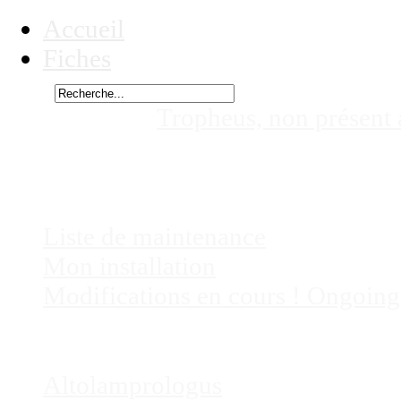
Accueil
Fiches
Rechercher
Vous êtes ici :
Tropheus, non présent
non présent actuellement dans mes a
Chez
Eric41
Liste de maintenance
Mon installation
Modifications en cours ! Ongoing
Fiches
Poissons
Altolamprologus