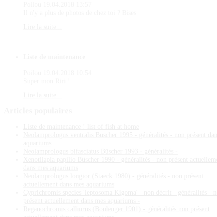
Poilou
19.04.2018 13:57
Il n'y a plus de photos de chez toi ? Bises
Lire la suite...
Liste de maintenance
Poilou
19.04.2018 10:54
Super mon Riri !
Lire la suite...
Articles
populaires
Liste de maintenance ! list of fish at home
Neolamprologus ventralis Büscher 1995 - généralités - non présent da
aquariums
Neolamprologus bifasciatus Büscher 1993 - généralités -
Xenotilapia papilio Büscher 1990 - généralités - non présent actuellem
dans mes aquariums
Neolamprologus longior (Staeck 1980) - généralités - non présent
actuellement dans mes aquariums
Cyprichromis species 'leptosoma Kigoma' - non décrit - généralités - 
présent actuellement dans mes aquariums -
Reganochromis calliurus (Boulenger 1901) - généralités non présent
actuellement dans mes aquariums