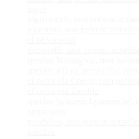
niger
nigriventris, non présent act
obscurus, non présent actuel
cf olivaceous
pectoralis, non présent actue
species 'Kisongwa', non prése
species affinis 'pectoralis', 
cf petricola Congo, non prése
cf petricola Zambie
species 'princess Lyamembe', 
aquariums
prochilus, non présent actuel
pulcher