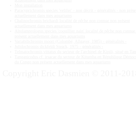
Mon installation
Paracyprichromis species 'velifer' - non décrit - généralités - non prése
actuellement dans mes aquariums
Chalinochromis brichardi localité de pêche non connue non présent
actuellement dans mes aquariums
Altolamprologus species 'coquillier nain' localité de pêche non connue
présent actuellement dans mes aquariums
Variabilichromis moori (Colombé, Allgayer, 1985) - généralités -
Julidochromis dickfeldi Steack, 1975 - généralités -
Telmatochromis vittatus du secteur de l'archipel de Kipili, situé en Ta
Tanganicodus cf. irsacae du secteur de Kitumba en République Démoc
du Congo non présent actuellement dans mes aquariums
Copyright Eric Dasmien © 2011-2018. 