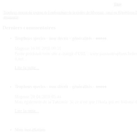
Titre
Tropheus moorii du secteur de l'embouchure de la rivière de Mwerazi , situé en Républiqu
aquariums
Derniers
commentaires
Tropheus species - non décrit - généralités - ♠♠♠♠♠
Magosse
16.06.2018 09:31
Petite précision mon site a changé d'URL : www.passiontropheus.hebe
it.net ...
Lire la suite...
Tropheus species - non décrit - généralités - ♠♠♠♠♠
Magosse
28.04.2018 05:44
Mais également de la Tanzanie. Si ce n'est que l'Ikola qui est ballotté d
Lire la suite...
Mon installation