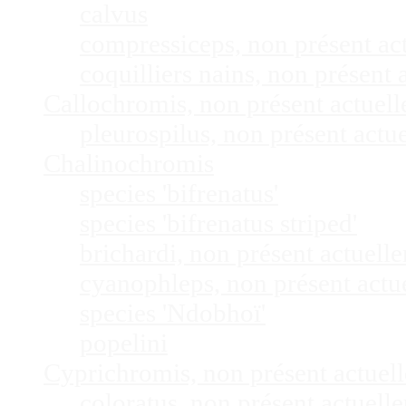
calvus
compressiceps, non présent a
coquilliers nains, non présen
Callochromis, non présent actuel
pleurospilus, non présent act
Chalinochromis
species 'bifrenatus'
species 'bifrenatus striped'
brichardi, non présent actuel
cyanophleps, non présent act
species 'Ndobhoï'
popelini
Cyprichromis, non présent actue
coloratus, non présent actuel