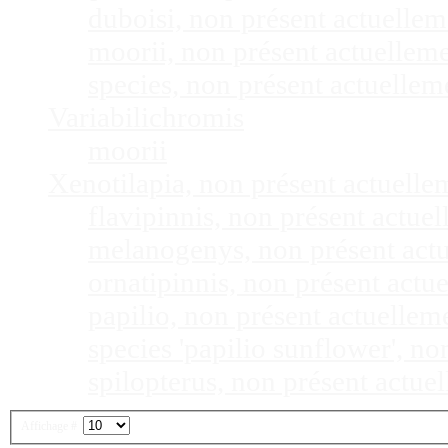
duboisi, non présent actuelle
moorii, non présent actuellem
species, non présent actuelle
Variabilichromis
moorii
Xenotilapia, non présent actuell
flavipinnis, non présent actu
melanogenys, non présent act
ornatipinnis, non présent act
papilio, non présent actuelle
species 'papilio sunflower', n
spilopterus, non présent actu
Affichage #