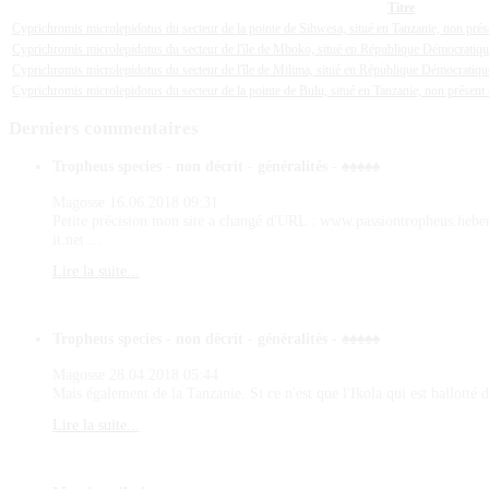
Titre
Cyprichromis microlepidotus du secteur de la pointe de Sibwesa, situé en Tanzanie, non pré
Cyprichromis microlepidotus du secteur de l'île de Mboko, situé en République Démocratiq
Cyprichromis microlepidotus du secteur de l'île de Milima, situé en République Démocrati
Cyprichromis microlepidotus du secteur de la pointe de Bulu, situé en Tanzanie, non présen
Derniers
commentaires
Tropheus species - non décrit - généralités - ♠♠♠♠♠
Magosse
16.06.2018 09:31
Petite précision mon site a changé d'URL : www.passiontropheus.hebe
it.net ...
Lire la suite...
Tropheus species - non décrit - généralités - ♠♠♠♠♠
Magosse
28.04.2018 05:44
Mais également de la Tanzanie. Si ce n'est que l'Ikola qui est ballotté d
Lire la suite...