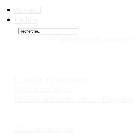
Accueil
Fiches
Rechercher
Vous êtes ici :
Cyprichromis, non pré
microlepidotus, non présent actuell
Chez
Eric41
Liste de maintenance
Mon installation
Modifications en cours ! Ongoing
Fiches
Poissons
Altolamprologus