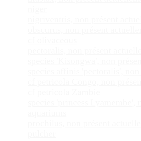
niger
nigriventris, non présent act
obscurus, non présent actuel
cf olivaceous
pectoralis, non présent actue
species 'Kisongwa', non prése
species affinis 'pectoralis', 
cf petricola Congo, non prése
cf petricola Zambie
species 'princess Lyamembe', 
aquariums
prochilus, non présent actuel
pulcher