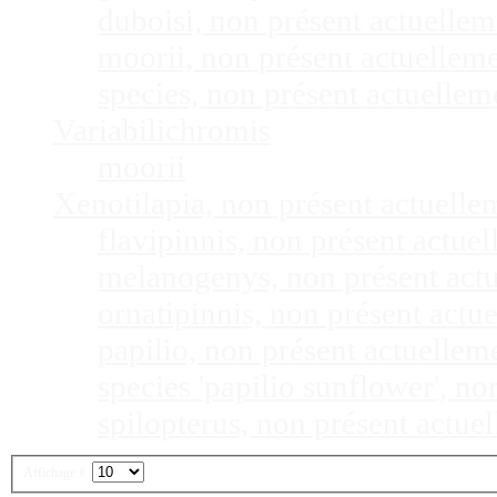
duboisi, non présent actuelle
moorii, non présent actuellem
species, non présent actuelle
Variabilichromis
moorii
Xenotilapia, non présent actuell
flavipinnis, non présent actu
melanogenys, non présent act
ornatipinnis, non présent act
papilio, non présent actuelle
species 'papilio sunflower', n
spilopterus, non présent actu
Affichage #