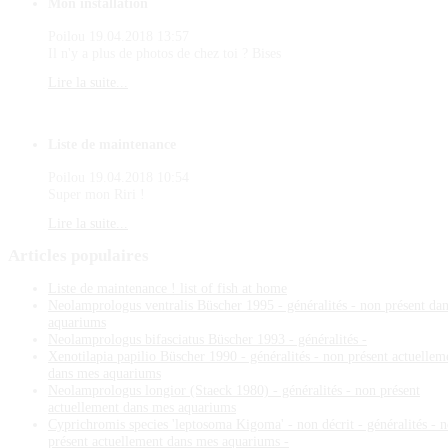
Mon installation
Poilou
19.04.2018 13:57
Il n'y a plus de photos de chez toi ? Bises
Lire la suite...
Liste de maintenance
Poilou
19.04.2018 10:54
Super mon Riri !
Lire la suite...
Articles
populaires
Liste de maintenance ! list of fish at home
Neolamprologus ventralis Büscher 1995 - généralités - non présent da
aquariums
Neolamprologus bifasciatus Büscher 1993 - généralités -
Xenotilapia papilio Büscher 1990 - généralités - non présent actuellem
dans mes aquariums
Neolamprologus longior (Staeck 1980) - généralités - non présent
actuellement dans mes aquariums
Cyprichromis species 'leptosoma Kigoma' - non décrit - généralités - 
présent actuellement dans mes aquariums -