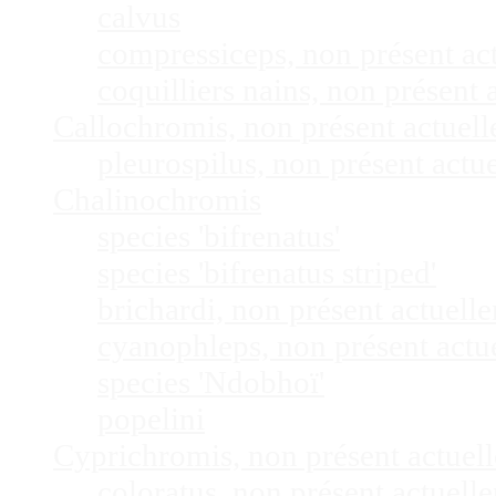
calvus
compressiceps, non présent a
coquilliers nains, non présen
Callochromis, non présent actuel
pleurospilus, non présent act
Chalinochromis
species 'bifrenatus'
species 'bifrenatus striped'
brichardi, non présent actuel
cyanophleps, non présent act
species 'Ndobhoï'
popelini
Cyprichromis, non présent actue
coloratus, non présent actuel