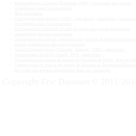
Reganochromis calliurus (Boulenger 1901) - généralités non présent
actuellement dans mes aquariums
Mon installation
Paracyprichromis species 'velifer' - non décrit - généralités - non prése
actuellement dans mes aquariums
Chalinochromis brichardi localité de pêche non connue non présent
actuellement dans mes aquariums
Altolamprologus species 'coquillier nain' localité de pêche non connue
présent actuellement dans mes aquariums
Variabilichromis moori (Colombé, Allgayer, 1985) - généralités -
Julidochromis dickfeldi Steack, 1975 - généralités -
Telmatochromis vittatus du secteur de l'archipel de Kipili, situé en Ta
Tanganicodus cf. irsacae du secteur de Kitumba en République Démoc
du Congo non présent actuellement dans mes aquariums
Copyright Eric Dasmien © 2011-2018. 