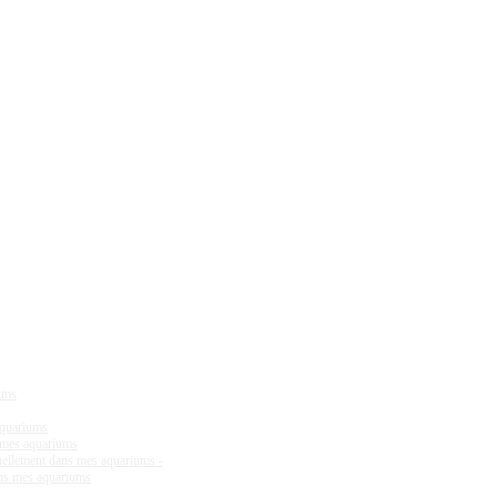
iums
aquariums
s mes aquariums
tuellement dans mes aquariums -
ans mes aquariums