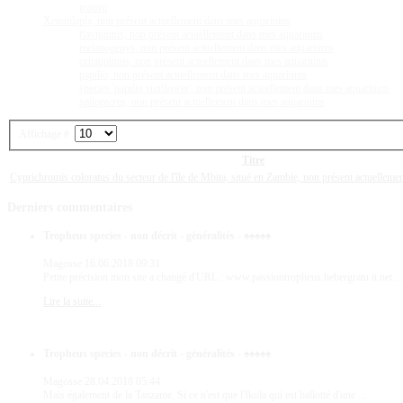
moorii
Xenotilapia, non présent actuellement dans mes aquariums
flavipinnis, non présent actuellement dans mes aquariums
melanogenys, non présent actuellement dans mes aquariums
ornatipinnis, non présent actuellement dans mes aquariums
papilio, non présent actuellement dans mes aquariums
species 'papilio sunflower', non présent actuellement dans mes aquariums
spilopterus, non présent actuellement dans mes aquariums
Affichage #
Titre
Cyprichromis coloratus du secteur de l'île de Mbita, situé en Zambie, non présent actuellem
Derniers
commentaires
Tropheus species - non décrit - généralités - ♠♠♠♠♠
Magosse
16.06.2018 09:31
Petite précision mon site a changé d'URL : www.passiontropheus.hebergratu it.net ...
Lire la suite...
Tropheus species - non décrit - généralités - ♠♠♠♠♠
Magosse
28.04.2018 05:44
Mais également de la Tanzanie. Si ce n'est que l'Ikola qui est ballotté d'une ...