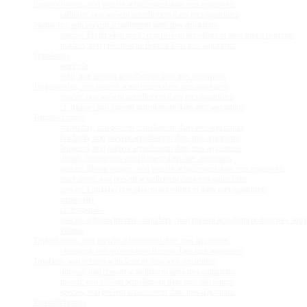
Reganochromis, non présent actuellement dans mes aquariums
calliurus, non présent actuellement dans mes aquariums
Spathodus, non présent actuellement dans mes aquariums
species 'Erythrodon nord', non présent actuellement dans mes aquariums
marlieri, non présent actuellement dans mes aquariums
Synodontis
petricola
polli, non présent actuellement dans mes aquariums
Tanganicodus, non présent actuellement dans mes aquariums
irsacae, non présent actuellement dans mes aquariums
cf. irsacae, non présent actuellement dans mes aquariums
Telmatochromis
bifrenatus, non présent actuellement dans mes aquariums
brichardi, non présent actuellement dans mes aquariums
burgeoni, non présent actuellement dans mes aquariums
dhonti, non présent actuellement dans mes aquariums
species 'dhonti orange', non présent actuellement dans mes aquariums
macrolepis, non présent actuellement dans mes aquariums
species 'Longola', non présent actuellement dans mes aquariums
temporalis
cf. temporalis
species 'telmatochromis coquilliers', non présent actuellement dans mes aqu
vittatus
Triglachromis, non présent actuellement dans mes aquariums
otostigma, non présent actuellement dans mes aquariums
Tropheus, non présent actuellement dans mes aquariums
duboisi, non présent actuellement dans mes aquariums
moorii, non présent actuellement dans mes aquariums
species, non présent actuellement dans mes aquariums
Variabilichromis