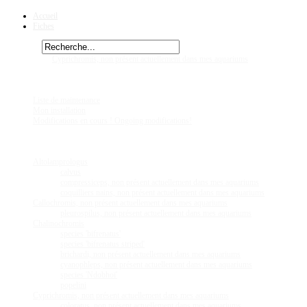
Accueil
Fiches
Rechercher
Vous êtes ici :
Cyprichromis, non présent actuellement dans mes aquariums
coloratus, non p
Chez
Eric41
Liste de maintenance
Mon installation
Modifications en cours ! Ongoing modifications!
Fiches
Poissons
Altolamprologus
calvus
compressiceps, non présent actuellement dans mes aquariums
coquilliers nains, non présent actuellement dans mes aquariums
Callochromis, non présent actuellement dans mes aquariums
pleurospilus, non présent actuellement dans mes aquariums
Chalinochromis
species 'bifrenatus'
species 'bifrenatus striped'
brichardi, non présent actuellement dans mes aquariums
cyanophleps, non présent actuellement dans mes aquariums
species 'Ndobhoï'
popelini
Cyprichromis, non présent actuellement dans mes aquariums
coloratus, non présent actuellement dans mes aquariums