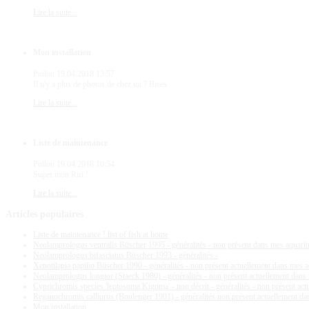
Lire la suite...
Mon installation
Poilou
19.04.2018 13:57
Il n'y a plus de photos de chez toi ? Bises
Lire la suite...
Liste de maintenance
Poilou
19.04.2018 10:54
Super mon Riri !
Lire la suite...
Articles
populaires
Liste de maintenance ! list of fish at home
Neolamprologus ventralis Büscher 1995 - généralités - non présent dans mes aquar
Neolamprologus bifasciatus Büscher 1993 - généralités -
Xenotilapia papilio Büscher 1990 - généralités - non présent actuellement dans mes 
Neolamprologus longior (Staeck 1980) - généralités - non présent actuellement dan
Cyprichromis species 'leptosoma Kigoma' - non décrit - généralités - non présent ac
Reganochromis calliurus (Boulenger 1901) - généralités non présent actuellement d
Mon installation